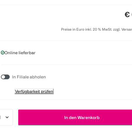
Pr
€ 
Preise in Euro inkl. 20 % MwSt. zzgl. Vers
Online lieferbar
In Filiale abholen
Verfügbarkeit prüfen
In den Warenkorb