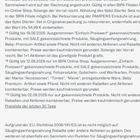
Sammelwert wird auf der Rechnung angedruckt. Gültig in allen BIPA Filialen
im Online Shop. Solange der Vorrat reicht. Abholung des tiptoi Starter Sets n
in der BIPA Filiale möglich. Bei Retournierung der PAMPERS Einkäufe ist au
das tiptoi Starter-Set in Originalverpackung zu retournieren, andernfalls wir
der Wert iHv 54.99 € einbehalten.
*⁴ Gültig bis 19.08.2026. Ausgenommen "Einfach Preiswert" gekennzeichnete
Produkte, mit SALE gekennzeichnete Produkte, Säuglingsanfangsnahrung,
Baby-Premium-Artikel sowie Pfand. Nicht mit anderen Aktionen und Rabatt
kombinierbar. Preise werden kaufmännisch gerundet. Solange der Vorrat
reicht. Bei 1+1 Aktionen ist das günstigste Produkt gratis.
*⁸ Gültig bis 12.08.2026 nur im BIPA Online Shop. Ausgenommen „Einfach
Preiswert“ gekennzeichnete Produkte, mit SALE gekennzeichnete Produkte,
Säuglingsanfangsnahrung, Fotoprodukte, Gutschein- und Wertkarten, Produ
der Marke “Accessories“, “Tonies“, “Mavie“, preisgebundene Ware, Baby
Premium- Artikel sowie Pfand. Nicht mit anderen Rabatten und Aktionen
kombinierbar. Preise werden kaufmännisch gerundet.
*¹⁰ Gültig bis 02.09.2026 nur auf gekennzeichnete Produkte. Nicht mit ander
Rabatten und Aktionen kombinierbar. Preise werden kaufmännisch gerundet
Preisliste der letzten 30 Tage
Aufgrund der EU-Richtlinie 2006/141/EG ist es nicht möglich auf
Säuglingsanfangsnahrung Rabatte oder andere Aktionen zu geben. Des
weiteren ist ebenfalls ein Sammeln von Punkten für Säuglingsanfangsnahru