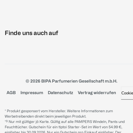
Finde uns auch auf
© 2026 BIPA Parfumerien Gesellschaft m.b.H.
AGB
Impressum
Datenschutz
Vertrag widerrufen
Cooki
* Produkt gesponsert vom Hersteller. Weitere Informationen zum
Werbetreibenden direkt beim jeweiligen Produkt.
*³ Nur mit gültiger jö Karte. Gültig auf alle PAMPERS Windeln, Pants und
Feuchttücher. Gutschein für ein tiptoi Starter-Set im Wert von 54.99 €,
einlösbar bis 30.09.2026. Nur ein Gutschein pro Einkauf einlösbar. Der