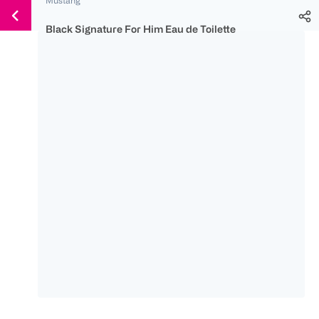
Weiter
Für
Für
Für
zum
300 Ös
500 Ös
150 Ös
Black Signature For Him Eau de Toilette
Inhalt
-20%
-10%
-15%