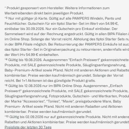
* Produkt gesponsert vom Hersteller. Weitere Informationen zum
Werbetreibenden direkt beim jeweiligen Produkt.
*³ Nur mit gültiger jö Karte. Gültig auf alle PAMPERS Windeln, Pants und
Feuchttücher. Gutschein für ein tiptoi Starter-Set im Wert von 54.99 €,
einlösbar bis 30.09.2026. Nur ein Gutschein pro Einkauf einlösbar. Der
Sammelwert wird auf der Rechnung angedruckt. Gültig in allen BIPA Filialen
im Online Shop. Solange der Vorrat reicht. Abholung des tiptoi Starter Sets n
in der BIPA Filiale möglich. Bei Retournierung der PAMPERS Einkäufe ist au
das tiptoi Starter-Set in Originalverpackung zu retournieren, andernfalls wir
der Wert iHv 54.99 € einbehalten.
*⁴ Gültig bis 19.08.2026. Ausgenommen "Einfach Preiswert" gekennzeichnete
Produkte, mit SALE gekennzeichnete Produkte, Säuglingsanfangsnahrung,
Baby-Premium-Artikel sowie Pfand. Nicht mit anderen Aktionen und Rabatt
kombinierbar. Preise werden kaufmännisch gerundet. Solange der Vorrat
reicht. Bei 1+1 Aktionen ist das günstigste Produkt gratis.
*⁸ Gültig bis 12.08.2026 nur im BIPA Online Shop. Ausgenommen „Einfach
Preiswert“ gekennzeichnete Produkte, mit SALE gekennzeichnete Produkte,
Säuglingsanfangsnahrung, Fotoprodukte, Gutschein- und Wertkarten, Produ
der Marke “Accessories“, “Tonies“, “Mavie“, preisgebundene Ware, Baby
Premium- Artikel sowie Pfand. Nicht mit anderen Rabatten und Aktionen
kombinierbar. Preise werden kaufmännisch gerundet.
*¹⁰ Gültig bis 02.09.2026 nur auf gekennzeichnete Produkte. Nicht mit ander
Rabatten und Aktionen kombinierbar. Preise werden kaufmännisch gerundet
Preisliste der letzten 30 Tage