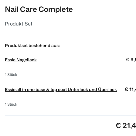
Nail Care Complete
Produkt Set
Produktset bestehend aus
:
€ 9,
Essie Nagellack
1 Stück
€ 11
Essie all in one base & top coat Unterlack und Überlack
1 Stück
Preis:
€ 21,