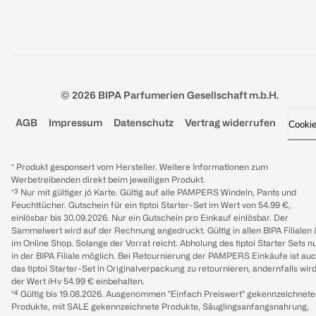
© 2026 BIPA Parfumerien Gesellschaft m.b.H.
AGB
Impressum
Datenschutz
Vertrag widerrufen
Cooki
* Produkt gesponsert vom Hersteller. Weitere Informationen zum
Werbetreibenden direkt beim jeweiligen Produkt.
*³ Nur mit gültiger jö Karte. Gültig auf alle PAMPERS Windeln, Pants und
Feuchttücher. Gutschein für ein tiptoi Starter-Set im Wert von 54.99 €,
einlösbar bis 30.09.2026. Nur ein Gutschein pro Einkauf einlösbar. Der
Sammelwert wird auf der Rechnung angedruckt. Gültig in allen BIPA Filialen
im Online Shop. Solange der Vorrat reicht. Abholung des tiptoi Starter Sets n
in der BIPA Filiale möglich. Bei Retournierung der PAMPERS Einkäufe ist au
das tiptoi Starter-Set in Originalverpackung zu retournieren, andernfalls wir
der Wert iHv 54.99 € einbehalten.
*⁴ Gültig bis 19.08.2026. Ausgenommen "Einfach Preiswert" gekennzeichnete
Produkte, mit SALE gekennzeichnete Produkte, Säuglingsanfangsnahrung,