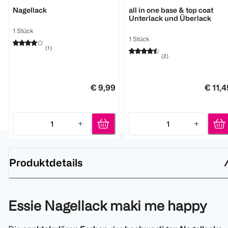
Essie
Essie
Nagellack
all in one base & top coat
Unterlack und Überlack
1 Stück
1 Stück
(
1
)
(
2
)
€ 9,99
€ 11,4
1
1
Quantity: 1
Quantity: 1
Produktdetails
Essie Nagellack maki me happy