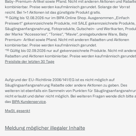
Baby-Premium-Artikel sowie Pfand. Nicht mit anderen Aktionen und Rabatt
kombinierbar. Preise werden kaufmännisch gerundet. Solange der Vorrat
reicht. Bei 1+1 Aktionen ist das günstigste Produkt gratis.
*⁸ Gültig bis 12.08.2026 nur im BIPA Online Shop. Ausgenommen „Einfach
Preiswert“ gekennzeichnete Produkte, mit SALE gekennzeichnete Produkte,
Säuglingsanfangsnahrung, Fotoprodukte, Gutschein- und Wertkarten, Produ
der Marke “Accessories“, “Tonies“, “Mavie“, preisgebundene Ware, Baby
Premium- Artikel sowie Pfand. Nicht mit anderen Rabatten und Aktionen
kombinierbar. Preise werden kaufmännisch gerundet.
*¹⁰ Gültig bis 02.09.2026 nur auf gekennzeichnete Produkte. Nicht mit ander
Rabatten und Aktionen kombinierbar. Preise werden kaufmännisch gerundet
Preisliste der letzten 30 Tage
Aufgrund der EU-Richtlinie 2006/141/EG ist es nicht möglich auf
Säuglingsanfangsnahrung Rabatte oder andere Aktionen zu geben. Des
weiteren ist ebenfalls ein Sammeln von Punkten für Säuglingsanfangsnahru
nicht erlaubt und daher nicht möglich.
Bei weiteren Fragen wende dich bitte 
das
BIPA Kundenservice
.
MwSt. gesenkt
Meldung möglicher illegaler Inhalte