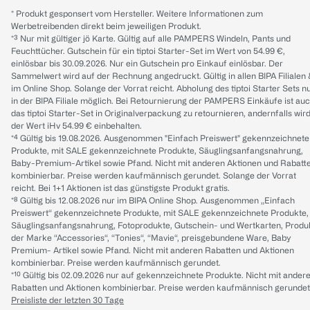
* Produkt gesponsert vom Hersteller. Weitere Informationen zum
Werbetreibenden direkt beim jeweiligen Produkt.
*³ Nur mit gültiger jö Karte. Gültig auf alle PAMPERS Windeln, Pants und
Feuchttücher. Gutschein für ein tiptoi Starter-Set im Wert von 54.99 €,
einlösbar bis 30.09.2026. Nur ein Gutschein pro Einkauf einlösbar. Der
Sammelwert wird auf der Rechnung angedruckt. Gültig in allen BIPA Filialen
im Online Shop. Solange der Vorrat reicht. Abholung des tiptoi Starter Sets n
in der BIPA Filiale möglich. Bei Retournierung der PAMPERS Einkäufe ist au
das tiptoi Starter-Set in Originalverpackung zu retournieren, andernfalls wir
der Wert iHv 54.99 € einbehalten.
*⁴ Gültig bis 19.08.2026. Ausgenommen "Einfach Preiswert" gekennzeichnete
Produkte, mit SALE gekennzeichnete Produkte, Säuglingsanfangsnahrung,
Baby-Premium-Artikel sowie Pfand. Nicht mit anderen Aktionen und Rabatt
kombinierbar. Preise werden kaufmännisch gerundet. Solange der Vorrat
reicht. Bei 1+1 Aktionen ist das günstigste Produkt gratis.
*⁸ Gültig bis 12.08.2026 nur im BIPA Online Shop. Ausgenommen „Einfach
Preiswert“ gekennzeichnete Produkte, mit SALE gekennzeichnete Produkte,
Säuglingsanfangsnahrung, Fotoprodukte, Gutschein- und Wertkarten, Produ
der Marke “Accessories“, “Tonies“, “Mavie“, preisgebundene Ware, Baby
Premium- Artikel sowie Pfand. Nicht mit anderen Rabatten und Aktionen
kombinierbar. Preise werden kaufmännisch gerundet.
*¹⁰ Gültig bis 02.09.2026 nur auf gekennzeichnete Produkte. Nicht mit ander
Rabatten und Aktionen kombinierbar. Preise werden kaufmännisch gerundet
Preisliste der letzten 30 Tage