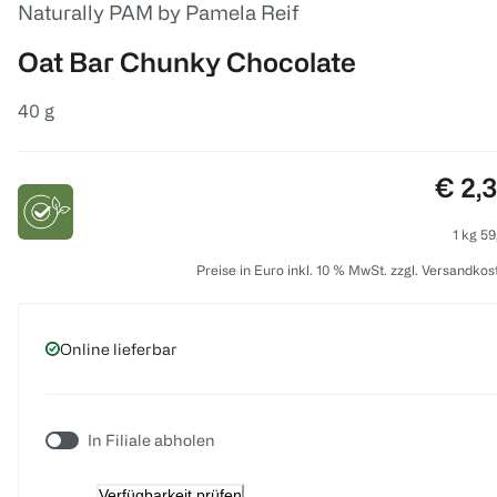
Naturally PAM by Pamela Reif
Oat Bar Chunky Chocolate
40 g
Preis
€ 2,
1 kg 59
Preise in Euro inkl. 10 % MwSt. zzgl. Versandkos
Online lieferbar
In Filiale abholen
Verfügbarkeit prüfen