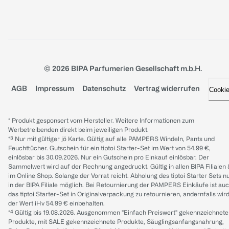
© 2026 BIPA Parfumerien Gesellschaft m.b.H.
AGB
Impressum
Datenschutz
Vertrag widerrufen
Cooki
* Produkt gesponsert vom Hersteller. Weitere Informationen zum
Werbetreibenden direkt beim jeweiligen Produkt.
*³ Nur mit gültiger jö Karte. Gültig auf alle PAMPERS Windeln, Pants und
Feuchttücher. Gutschein für ein tiptoi Starter-Set im Wert von 54.99 €,
einlösbar bis 30.09.2026. Nur ein Gutschein pro Einkauf einlösbar. Der
Sammelwert wird auf der Rechnung angedruckt. Gültig in allen BIPA Filialen
im Online Shop. Solange der Vorrat reicht. Abholung des tiptoi Starter Sets n
in der BIPA Filiale möglich. Bei Retournierung der PAMPERS Einkäufe ist au
das tiptoi Starter-Set in Originalverpackung zu retournieren, andernfalls wir
der Wert iHv 54.99 € einbehalten.
*⁴ Gültig bis 19.08.2026. Ausgenommen "Einfach Preiswert" gekennzeichnete
Produkte, mit SALE gekennzeichnete Produkte, Säuglingsanfangsnahrung,