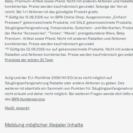
Baby-Premium-Artikel sowie Pfand. Nicht mit anderen Aktionen und Rabatt
kombinierbar. Preise werden kaufmännisch gerundet. Solange der Vorrat
reicht. Bei 1+1 Aktionen ist das günstigste Produkt gratis.
*⁸ Gültig bis 12.08.2026 nur im BIPA Online Shop. Ausgenommen „Einfach
Preiswert“ gekennzeichnete Produkte, mit SALE gekennzeichnete Produkte,
Säuglingsanfangsnahrung, Fotoprodukte, Gutschein- und Wertkarten, Produ
der Marke “Accessories“, “Tonies“, “Mavie“, preisgebundene Ware, Baby
Premium- Artikel sowie Pfand. Nicht mit anderen Rabatten und Aktionen
kombinierbar. Preise werden kaufmännisch gerundet.
*¹⁰ Gültig bis 02.09.2026 nur auf gekennzeichnete Produkte. Nicht mit ander
Rabatten und Aktionen kombinierbar. Preise werden kaufmännisch gerundet
Preisliste der letzten 30 Tage
Aufgrund der EU-Richtlinie 2006/141/EG ist es nicht möglich auf
Säuglingsanfangsnahrung Rabatte oder andere Aktionen zu geben. Des
weiteren ist ebenfalls ein Sammeln von Punkten für Säuglingsanfangsnahru
nicht erlaubt und daher nicht möglich.
Bei weiteren Fragen wende dich bitte 
das
BIPA Kundenservice
.
MwSt. gesenkt
Meldung möglicher illegaler Inhalte