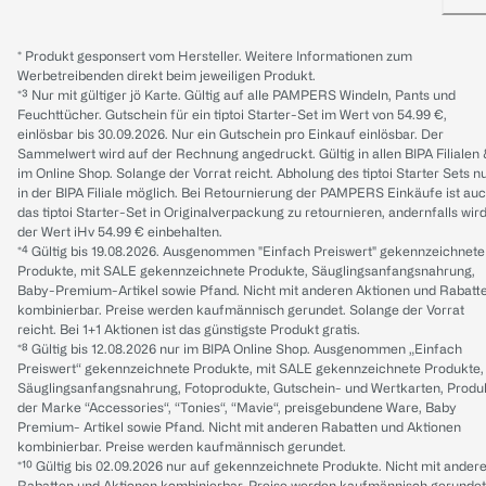
* Produkt gesponsert vom Hersteller. Weitere Informationen zum
Werbetreibenden direkt beim jeweiligen Produkt.
*³ Nur mit gültiger jö Karte. Gültig auf alle PAMPERS Windeln, Pants und
Feuchttücher. Gutschein für ein tiptoi Starter-Set im Wert von 54.99 €,
einlösbar bis 30.09.2026. Nur ein Gutschein pro Einkauf einlösbar. Der
Sammelwert wird auf der Rechnung angedruckt. Gültig in allen BIPA Filialen
im Online Shop. Solange der Vorrat reicht. Abholung des tiptoi Starter Sets n
in der BIPA Filiale möglich. Bei Retournierung der PAMPERS Einkäufe ist au
das tiptoi Starter-Set in Originalverpackung zu retournieren, andernfalls wir
der Wert iHv 54.99 € einbehalten.
*⁴ Gültig bis 19.08.2026. Ausgenommen "Einfach Preiswert" gekennzeichnete
Produkte, mit SALE gekennzeichnete Produkte, Säuglingsanfangsnahrung,
Baby-Premium-Artikel sowie Pfand. Nicht mit anderen Aktionen und Rabatt
kombinierbar. Preise werden kaufmännisch gerundet. Solange der Vorrat
reicht. Bei 1+1 Aktionen ist das günstigste Produkt gratis.
*⁸ Gültig bis 12.08.2026 nur im BIPA Online Shop. Ausgenommen „Einfach
Preiswert“ gekennzeichnete Produkte, mit SALE gekennzeichnete Produkte,
Säuglingsanfangsnahrung, Fotoprodukte, Gutschein- und Wertkarten, Produ
der Marke “Accessories“, “Tonies“, “Mavie“, preisgebundene Ware, Baby
Premium- Artikel sowie Pfand. Nicht mit anderen Rabatten und Aktionen
kombinierbar. Preise werden kaufmännisch gerundet.
*¹⁰ Gültig bis 02.09.2026 nur auf gekennzeichnete Produkte. Nicht mit ander
Rabatten und Aktionen kombinierbar. Preise werden kaufmännisch gerundet