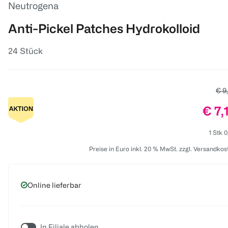
Neutrogena
Anti-Pickel Patches Hydrokolloid
24 Stück
Alte
€ 9
Prei
€ 7,
1 Stk 0
Preise in Euro inkl. 20 % MwSt. zzgl. Versandkos
Online lieferbar
In Filiale abholen