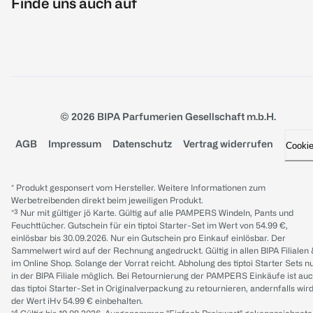
Finde uns auch auf
© 2026 BIPA Parfumerien Gesellschaft m.b.H.
AGB
Impressum
Datenschutz
Vertrag widerrufen
Cooki
* Produkt gesponsert vom Hersteller. Weitere Informationen zum
Werbetreibenden direkt beim jeweiligen Produkt.
*³ Nur mit gültiger jö Karte. Gültig auf alle PAMPERS Windeln, Pants und
Feuchttücher. Gutschein für ein tiptoi Starter-Set im Wert von 54.99 €,
einlösbar bis 30.09.2026. Nur ein Gutschein pro Einkauf einlösbar. Der
Sammelwert wird auf der Rechnung angedruckt. Gültig in allen BIPA Filialen
im Online Shop. Solange der Vorrat reicht. Abholung des tiptoi Starter Sets n
in der BIPA Filiale möglich. Bei Retournierung der PAMPERS Einkäufe ist au
das tiptoi Starter-Set in Originalverpackung zu retournieren, andernfalls wir
der Wert iHv 54.99 € einbehalten.