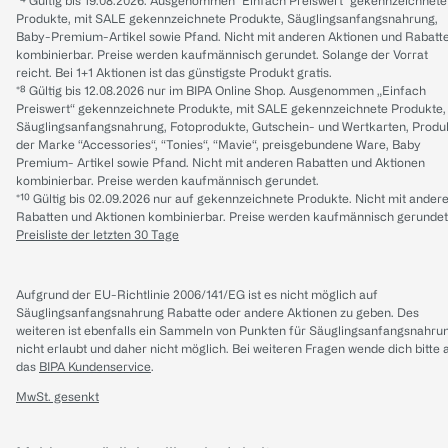
*⁴ Gültig bis 19.08.2026. Ausgenommen "Einfach Preiswert" gekennzeichnete
Produkte, mit SALE gekennzeichnete Produkte, Säuglingsanfangsnahrung,
Baby-Premium-Artikel sowie Pfand. Nicht mit anderen Aktionen und Rabatt
kombinierbar. Preise werden kaufmännisch gerundet. Solange der Vorrat
reicht. Bei 1+1 Aktionen ist das günstigste Produkt gratis.
*⁸ Gültig bis 12.08.2026 nur im BIPA Online Shop. Ausgenommen „Einfach
Preiswert“ gekennzeichnete Produkte, mit SALE gekennzeichnete Produkte,
Säuglingsanfangsnahrung, Fotoprodukte, Gutschein- und Wertkarten, Produ
der Marke “Accessories“, “Tonies“, “Mavie“, preisgebundene Ware, Baby
Premium- Artikel sowie Pfand. Nicht mit anderen Rabatten und Aktionen
kombinierbar. Preise werden kaufmännisch gerundet.
*¹⁰ Gültig bis 02.09.2026 nur auf gekennzeichnete Produkte. Nicht mit ander
Rabatten und Aktionen kombinierbar. Preise werden kaufmännisch gerundet
Preisliste der letzten 30 Tage
Aufgrund der EU-Richtlinie 2006/141/EG ist es nicht möglich auf
Säuglingsanfangsnahrung Rabatte oder andere Aktionen zu geben. Des
weiteren ist ebenfalls ein Sammeln von Punkten für Säuglingsanfangsnahru
nicht erlaubt und daher nicht möglich.
Bei weiteren Fragen wende dich bitte 
das
BIPA Kundenservice
.
MwSt. gesenkt