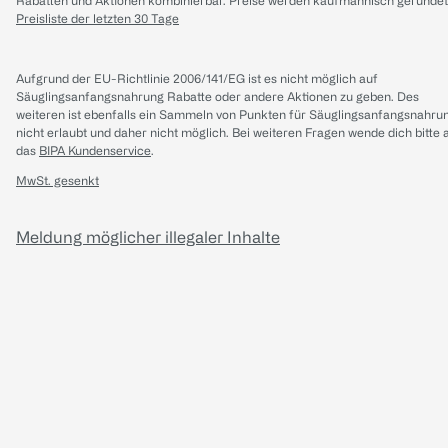
Rabatten und Aktionen kombinierbar. Preise werden kaufmännisch gerundet
Preisliste der letzten 30 Tage
Aufgrund der EU-Richtlinie 2006/141/EG ist es nicht möglich auf
Säuglingsanfangsnahrung Rabatte oder andere Aktionen zu geben. Des
weiteren ist ebenfalls ein Sammeln von Punkten für Säuglingsanfangsnahru
nicht erlaubt und daher nicht möglich.
Bei weiteren Fragen wende dich bitte 
das
BIPA Kundenservice
.
MwSt. gesenkt
Meldung möglicher illegaler Inhalte