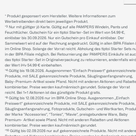
* Produkt gesponsert vom Hersteller. Weitere Informationen zum
Werbetreibenden direkt beim jeweiligen Produkt.
*³ Nur mit gültiger jö Karte. Gültig auf alle PAMPERS Windeln, Pants und
Feuchttücher. Gutschein für ein tiptoi Starter-Set im Wert von 54.99 €,
einlösbar bis 30.09.2026. Nur ein Gutschein pro Einkauf einlösbar. Der
Sammelwert wird auf der Rechnung angedruckt. Gültig in allen BIPA Filialen
im Online Shop. Solange der Vorrat reicht. Abholung des tiptoi Starter Sets n
in der BIPA Filiale möglich. Bei Retournierung der PAMPERS Einkäufe ist au
das tiptoi Starter-Set in Originalverpackung zu retournieren, andernfalls wir
der Wert iHv 54.99 € einbehalten.
*⁴ Gültig bis 19.08.2026. Ausgenommen "Einfach Preiswert" gekennzeichnete
Produkte, mit SALE gekennzeichnete Produkte, Säuglingsanfangsnahrung,
Baby-Premium-Artikel sowie Pfand. Nicht mit anderen Aktionen und Rabatt
kombinierbar. Preise werden kaufmännisch gerundet. Solange der Vorrat
reicht. Bei 1+1 Aktionen ist das günstigste Produkt gratis.
*⁸ Gültig bis 12.08.2026 nur im BIPA Online Shop. Ausgenommen „Einfach
Preiswert“ gekennzeichnete Produkte, mit SALE gekennzeichnete Produkte,
Säuglingsanfangsnahrung, Fotoprodukte, Gutschein- und Wertkarten, Produ
der Marke “Accessories“, “Tonies“, “Mavie“, preisgebundene Ware, Baby
Premium- Artikel sowie Pfand. Nicht mit anderen Rabatten und Aktionen
kombinierbar. Preise werden kaufmännisch gerundet.
*¹⁰ Gültig bis 02.09.2026 nur auf gekennzeichnete Produkte. Nicht mit ander