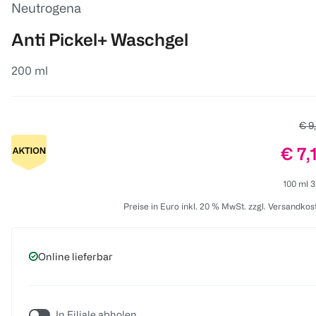
Neutrogena
Anti Pickel+ Waschgel
200 ml
Alte
€ 9
Prei
€ 7,
100 ml 3
Preise in Euro inkl. 20 % MwSt. zzgl. Versandkos
Online lieferbar
In Filiale abholen