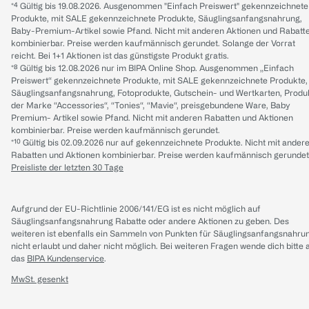
*⁴ Gültig bis 19.08.2026. Ausgenommen "Einfach Preiswert" gekennzeichnete
Produkte, mit SALE gekennzeichnete Produkte, Säuglingsanfangsnahrung,
Baby-Premium-Artikel sowie Pfand. Nicht mit anderen Aktionen und Rabatt
kombinierbar. Preise werden kaufmännisch gerundet. Solange der Vorrat
reicht. Bei 1+1 Aktionen ist das günstigste Produkt gratis.
*⁸ Gültig bis 12.08.2026 nur im BIPA Online Shop. Ausgenommen „Einfach
Preiswert“ gekennzeichnete Produkte, mit SALE gekennzeichnete Produkte,
Säuglingsanfangsnahrung, Fotoprodukte, Gutschein- und Wertkarten, Produ
der Marke “Accessories“, “Tonies“, “Mavie“, preisgebundene Ware, Baby
Premium- Artikel sowie Pfand. Nicht mit anderen Rabatten und Aktionen
kombinierbar. Preise werden kaufmännisch gerundet.
*¹⁰ Gültig bis 02.09.2026 nur auf gekennzeichnete Produkte. Nicht mit ander
Rabatten und Aktionen kombinierbar. Preise werden kaufmännisch gerundet
Preisliste der letzten 30 Tage
Aufgrund der EU-Richtlinie 2006/141/EG ist es nicht möglich auf
Säuglingsanfangsnahrung Rabatte oder andere Aktionen zu geben. Des
weiteren ist ebenfalls ein Sammeln von Punkten für Säuglingsanfangsnahru
nicht erlaubt und daher nicht möglich.
Bei weiteren Fragen wende dich bitte 
das
BIPA Kundenservice
.
MwSt. gesenkt