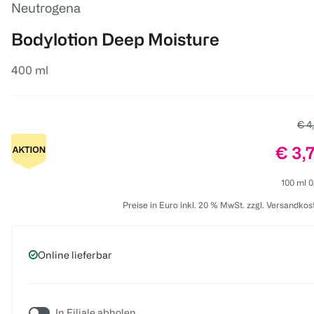
Neutrogena
Bodylotion Deep Moisture
400 ml
Alte
€ 4
Preis
€ 3,
100 ml 0
Preise in Euro inkl. 20 % MwSt. zzgl. Versandkos
Online lieferbar
In Filiale abholen