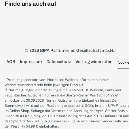
Finde uns auch auf
© 2026 BIPA Parfumerien Gesellschaft m.b.H.
AGB
Impressum
Datenschutz
Vertrag widerrufen
Cooki
* Produkt gesponsert vom Hersteller. Weitere Informationen zum
Werbetreibenden direkt beim jeweiligen Produkt.
*³ Nur mit gültiger jö Karte. Gültig auf alle PAMPERS Windeln, Pants und
Feuchttücher. Gutschein für ein tiptoi Starter-Set im Wert von 54.99 €,
einlösbar bis 30.09.2026. Nur ein Gutschein pro Einkauf einlösbar. Der
Sammelwert wird auf der Rechnung angedruckt. Gültig in allen BIPA Filialen
im Online Shop. Solange der Vorrat reicht. Abholung des tiptoi Starter Sets n
in der BIPA Filiale möglich. Bei Retournierung der PAMPERS Einkäufe ist au
das tiptoi Starter-Set in Originalverpackung zu retournieren, andernfalls wir
der Wert iHv 54.99 € einbehalten.