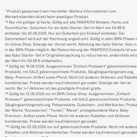
* Produkt gesponsert vom Hersteller. Weitere Informationen zum
Werbetreibenden direkt beim jeweiligen Produkt.
*³ Nur mit gültiger jö Karte. Gültig auf alle PAMPERS Windeln, Pants und
Feuchttücher. Gutschein für ein tiptoi Starter-Set im Wert von 54.99 €,
einlösbar bis 30.09.2026. Nur ein Gutschein pro Einkauf einlösbar. Der
Sammelwert wird auf der Rechnung angedruckt. Gültig in allen BIPA Filialen
im Online Shop. Solange der Vorrat reicht. Abholung des tiptoi Starter Sets n
in der BIPA Filiale möglich. Bei Retournierung der PAMPERS Einkäufe ist au
das tiptoi Starter-Set in Originalverpackung zu retournieren, andernfalls wir
der Wert iHv 54.99 € einbehalten.
*⁴ Gültig bis 19.08.2026. Ausgenommen "Einfach Preiswert" gekennzeichnete
Produkte, mit SALE gekennzeichnete Produkte, Säuglingsanfangsnahrung,
Baby-Premium-Artikel sowie Pfand. Nicht mit anderen Aktionen und Rabatt
kombinierbar. Preise werden kaufmännisch gerundet. Solange der Vorrat
reicht. Bei 1+1 Aktionen ist das günstigste Produkt gratis.
*⁸ Gültig bis 12.08.2026 nur im BIPA Online Shop. Ausgenommen „Einfach
Preiswert“ gekennzeichnete Produkte, mit SALE gekennzeichnete Produkte,
Säuglingsanfangsnahrung, Fotoprodukte, Gutschein- und Wertkarten, Produ
der Marke “Accessories“, “Tonies“, “Mavie“, preisgebundene Ware, Baby
Premium- Artikel sowie Pfand. Nicht mit anderen Rabatten und Aktionen
kombinierbar. Preise werden kaufmännisch gerundet.
*¹⁰ Gültig bis 02.09.2026 nur auf gekennzeichnete Produkte. Nicht mit ander
Rabatten und Aktionen kombinierbar. Preise werden kaufmännisch gerundet