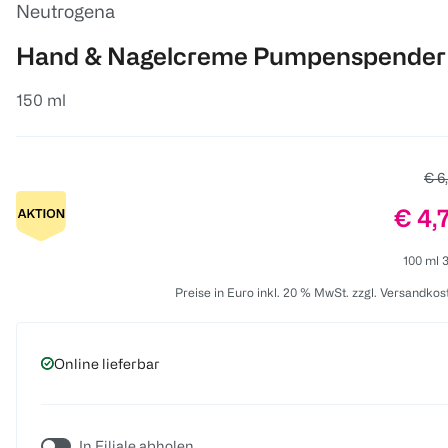
Neutrogena
Hand & Nagelcreme Pumpenspender
150 ml
Alte
€ 6
Preis
€ 4,
100 ml 3
Preise in Euro inkl. 20 % MwSt. zzgl. Versandkos
Online lieferbar
In Filiale abholen