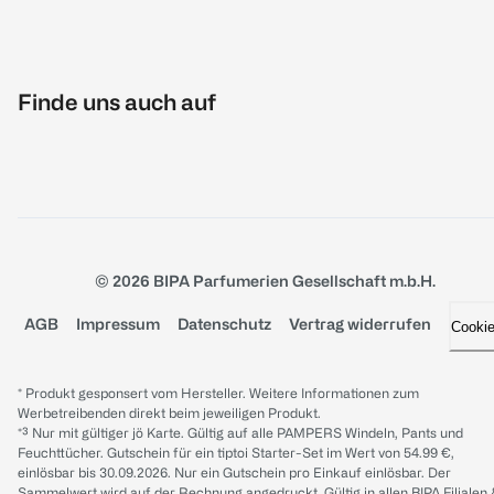
Finde uns auch auf
© 2026 BIPA Parfumerien Gesellschaft m.b.H.
AGB
Impressum
Datenschutz
Vertrag widerrufen
Cooki
* Produkt gesponsert vom Hersteller. Weitere Informationen zum
Werbetreibenden direkt beim jeweiligen Produkt.
*³ Nur mit gültiger jö Karte. Gültig auf alle PAMPERS Windeln, Pants und
Feuchttücher. Gutschein für ein tiptoi Starter-Set im Wert von 54.99 €,
einlösbar bis 30.09.2026. Nur ein Gutschein pro Einkauf einlösbar. Der
Sammelwert wird auf der Rechnung angedruckt. Gültig in allen BIPA Filialen