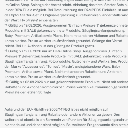
im Online Shop. Solange der Vorrat reicht. Abholung des tiptoi Starter Sets n
in der BIPA Filiale möglich. Bei Retournierung der PAMPERS Einkäufe ist au
das tiptoi Starter-Set in Originalverpackung zu retournieren, andernfalls wir
der Wert iHv 54.99 € einbehalten.
*⁴ Gültig bis 19.08.2026. Ausgenommen "Einfach Preiswert" gekennzeichnete
Produkte, mit SALE gekennzeichnete Produkte, Säuglingsanfangsnahrung,
Baby-Premium-Artikel sowie Pfand. Nicht mit anderen Aktionen und Rabatt
kombinierbar. Preise werden kaufmännisch gerundet. Solange der Vorrat
reicht. Bei 1+1 Aktionen ist das günstigste Produkt gratis.
*⁸ Gültig bis 12.08.2026 nur im BIPA Online Shop. Ausgenommen „Einfach
Preiswert“ gekennzeichnete Produkte, mit SALE gekennzeichnete Produkte,
Säuglingsanfangsnahrung, Fotoprodukte, Gutschein- und Wertkarten, Produ
der Marke “Accessories“, “Tonies“, “Mavie“, preisgebundene Ware, Baby
Premium- Artikel sowie Pfand. Nicht mit anderen Rabatten und Aktionen
kombinierbar. Preise werden kaufmännisch gerundet.
*¹⁰ Gültig bis 02.09.2026 nur auf gekennzeichnete Produkte. Nicht mit ander
Rabatten und Aktionen kombinierbar. Preise werden kaufmännisch gerundet
Preisliste der letzten 30 Tage
Aufgrund der EU-Richtlinie 2006/141/EG ist es nicht möglich auf
Säuglingsanfangsnahrung Rabatte oder andere Aktionen zu geben. Des
weiteren ist ebenfalls ein Sammeln von Punkten für Säuglingsanfangsnahru
nicht erlaubt und daher nicht möglich.
Bei weiteren Fragen wende dich bitte 