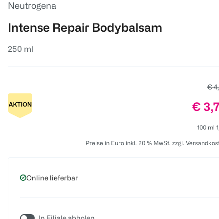
Neutrogena
Intense Repair Bodybalsam
250 ml
Alte
€ 4
Preis
€ 3,
100 ml 1
Preise in Euro inkl. 20 % MwSt. zzgl. Versandkos
Online lieferbar
In Filiale abholen