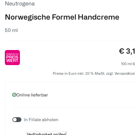
Neutrogena
Norwegische Formel Handcreme
50 ml
Prei
€ 3,
100 ml 6
Preise in Euro inkl. 20 % MwSt. zzgl. Versandkos
Online lieferbar
In Filiale abholen
Verfügbarkeit prüfen