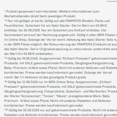
* Produkt gesponsert vom Hersteller. Weitere Informationen zum
Werbetreibenden direkt beim jeweiligen Produkt.
*³ Nur mit gültiger jö Karte. Gültig auf alle PAMPERS Windeln, Pants und
Feuchttücher. Gutschein für ein tiptoi Starter-Set im Wert von 54.99 €,
einlösbar bis 30.09.2026. Nur ein Gutschein pro Einkauf einlösbar. Der
Sammelwert wird auf der Rechnung angedruckt. Gültig in allen BIPA Filialen
im Online Shop. Solange der Vorrat reicht. Abholung des tiptoi Starter Sets n
in der BIPA Filiale möglich. Bei Retournierung der PAMPERS Einkäufe ist au
das tiptoi Starter-Set in Originalverpackung zu retournieren, andernfalls wir
der Wert iHv 54.99 € einbehalten.
*⁴ Gültig bis 19.08.2026. Ausgenommen "Einfach Preiswert" gekennzeichnete
Produkte, mit SALE gekennzeichnete Produkte, Säuglingsanfangsnahrung,
Baby-Premium-Artikel sowie Pfand. Nicht mit anderen Aktionen und Rabatt
kombinierbar. Preise werden kaufmännisch gerundet. Solange der Vorrat
reicht. Bei 1+1 Aktionen ist das günstigste Produkt gratis.
*⁸ Gültig bis 12.08.2026 nur im BIPA Online Shop. Ausgenommen „Einfach
Preiswert“ gekennzeichnete Produkte, mit SALE gekennzeichnete Produkte,
Säuglingsanfangsnahrung, Fotoprodukte, Gutschein- und Wertkarten, Produ
der Marke “Accessories“, “Tonies“, “Mavie“, preisgebundene Ware, Baby
Premium- Artikel sowie Pfand. Nicht mit anderen Rabatten und Aktionen
kombinierbar. Preise werden kaufmännisch gerundet.
*¹⁰ Gültig bis 02.09.2026 nur auf gekennzeichnete Produkte. Nicht mit ander
Rabatten und Aktionen kombinierbar. Preise werden kaufmännisch gerundet