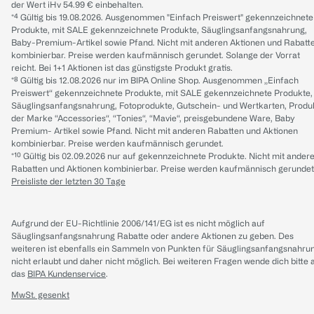
der Wert iHv 54.99 € einbehalten.
*⁴ Gültig bis 19.08.2026. Ausgenommen "Einfach Preiswert" gekennzeichnete
Produkte, mit SALE gekennzeichnete Produkte, Säuglingsanfangsnahrung,
Baby-Premium-Artikel sowie Pfand. Nicht mit anderen Aktionen und Rabatt
kombinierbar. Preise werden kaufmännisch gerundet. Solange der Vorrat
reicht. Bei 1+1 Aktionen ist das günstigste Produkt gratis.
*⁸ Gültig bis 12.08.2026 nur im BIPA Online Shop. Ausgenommen „Einfach
Preiswert“ gekennzeichnete Produkte, mit SALE gekennzeichnete Produkte,
Säuglingsanfangsnahrung, Fotoprodukte, Gutschein- und Wertkarten, Produ
der Marke “Accessories“, “Tonies“, “Mavie“, preisgebundene Ware, Baby
Premium- Artikel sowie Pfand. Nicht mit anderen Rabatten und Aktionen
kombinierbar. Preise werden kaufmännisch gerundet.
*¹⁰ Gültig bis 02.09.2026 nur auf gekennzeichnete Produkte. Nicht mit ander
Rabatten und Aktionen kombinierbar. Preise werden kaufmännisch gerundet
Preisliste der letzten 30 Tage
Aufgrund der EU-Richtlinie 2006/141/EG ist es nicht möglich auf
Säuglingsanfangsnahrung Rabatte oder andere Aktionen zu geben. Des
weiteren ist ebenfalls ein Sammeln von Punkten für Säuglingsanfangsnahru
nicht erlaubt und daher nicht möglich.
Bei weiteren Fragen wende dich bitte 
das
BIPA Kundenservice
.
MwSt. gesenkt