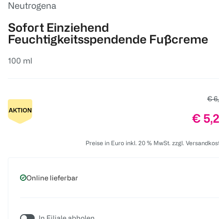
Neutrogena
Sofort Einziehend
Feuchtigkeitsspendende Fußcreme
100 ml
Alte
€ 6
Preis
€ 5,
Preise in Euro inkl. 20 % MwSt. zzgl. Versandkos
Online lieferbar
In Filiale abholen