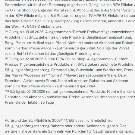
Sammelwert wird auf der Rechnung angedruckt. Gültig in allen BIPA Filialen
im Online Shop. Solange der Vorrat reicht. Abholung des tiptoi Starter Sets n
in der BIPA Filiale möglich. Bei Retournierung der PAMPERS Einkäufe ist au
das tiptoi Starter-Set in Originalverpackung zu retournieren, andernfalls wir
der Wert iHv 54.99 € einbehalten.
*⁴ Gültig bis 19.08.2026. Ausgenommen "Einfach Preiswert" gekennzeichnete
Produkte, mit SALE gekennzeichnete Produkte, Säuglingsanfangsnahrung,
Baby-Premium-Artikel sowie Pfand. Nicht mit anderen Aktionen und Rabatt
kombinierbar. Preise werden kaufmännisch gerundet. Solange der Vorrat
reicht. Bei 1+1 Aktionen ist das günstigste Produkt gratis.
*⁸ Gültig bis 12.08.2026 nur im BIPA Online Shop. Ausgenommen „Einfach
Preiswert“ gekennzeichnete Produkte, mit SALE gekennzeichnete Produkte,
Säuglingsanfangsnahrung, Fotoprodukte, Gutschein- und Wertkarten, Produ
der Marke “Accessories“, “Tonies“, “Mavie“, preisgebundene Ware, Baby
Premium- Artikel sowie Pfand. Nicht mit anderen Rabatten und Aktionen
kombinierbar. Preise werden kaufmännisch gerundet.
*¹⁰ Gültig bis 02.09.2026 nur auf gekennzeichnete Produkte. Nicht mit ander
Rabatten und Aktionen kombinierbar. Preise werden kaufmännisch gerundet
Preisliste der letzten 30 Tage
Aufgrund der EU-Richtlinie 2006/141/EG ist es nicht möglich auf
Säuglingsanfangsnahrung Rabatte oder andere Aktionen zu geben. Des
weiteren ist ebenfalls ein Sammeln von Punkten für Säuglingsanfangsnahru