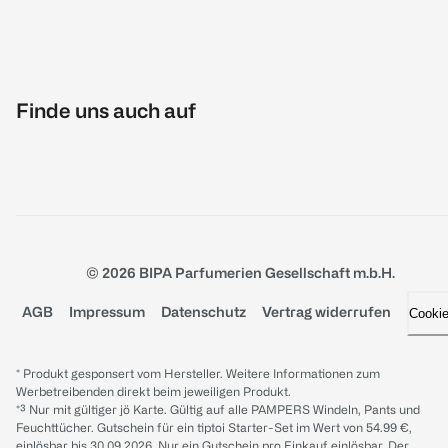
Finde uns auch auf
© 2026 BIPA Parfumerien Gesellschaft m.b.H.
AGB
Impressum
Datenschutz
Vertrag widerrufen
Cooki
* Produkt gesponsert vom Hersteller. Weitere Informationen zum
Werbetreibenden direkt beim jeweiligen Produkt.
*³ Nur mit gültiger jö Karte. Gültig auf alle PAMPERS Windeln, Pants und
Feuchttücher. Gutschein für ein tiptoi Starter-Set im Wert von 54.99 €,
einlösbar bis 30.09.2026. Nur ein Gutschein pro Einkauf einlösbar. Der