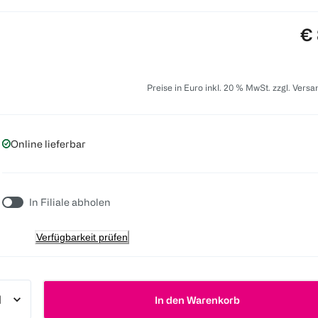
Pr
€ 
Preise in Euro inkl. 20 % MwSt. zzgl. Vers
Online lieferbar
In Filiale abholen
Verfügbarkeit prüfen
In den Warenkorb