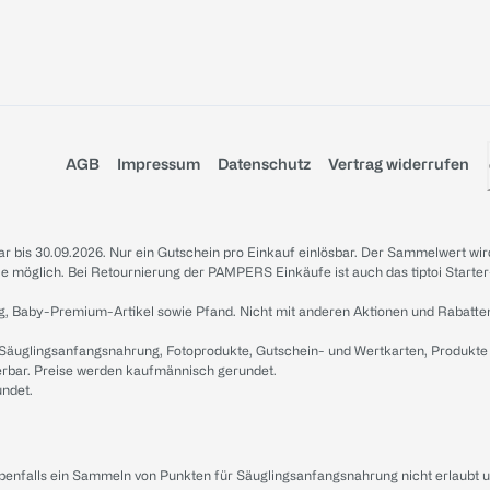
AGB
Impressum
Datenschutz
Vertrag widerrufen
sbar bis 30.09.2026. Nur ein Gutschein pro Einkauf einlösbar. Der Sammelwert wir
iale möglich. Bei Retournierung der PAMPERS Einkäufe ist auch das tiptoi Starter
g, Baby-Premium-Artikel sowie Pfand. Nicht mit anderen Aktionen und Rabatte
 Säuglingsanfangsnahrung, Fotoprodukte, Gutschein- und Wertkarten, Produkte
erbar. Preise werden kaufmännisch gerundet.
undet.
ebenfalls ein Sammeln von Punkten für Säuglingsanfangsnahrung nicht erlaubt 