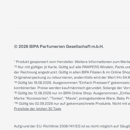
© 2026 BIPA Parfumerien Gesellschaft m.b.H.
* Produkt gesponsert vom Hersteller. Weitere Informationen zum Werbe
*³ Nur mit gültiger jö Karte. Gültig auf alle PAMPERS Windeln, Pants un
der Rechnung angedruckt. Gültig in allen BIPA Filialen & im Online Shop
Originalverpackung zu retournieren, andernfalls wird der Wert iHv 54.9
*⁴ Gültig bis 19.08.2026. Ausgenommen "Einfach Preiswert" gekennze
kombinierbar. Preise werden kaufmännisch gerundet. Solange der Vorrat 
*⁸ Gültig bis 12.08.2026 nur im BIPA Online Shop. Ausgenommen „Einf
Marke “Accessories“, “Tonies“, “Mavie“, preisgebundene Ware, Baby P
*¹⁰ Gültig bis 02.09.2026 nur auf gekennzeichnete Produkte. Nicht mi
Preisliste der letzten 30 Tage
Aufgrund der EU-Richtlinie 2006/141/EG ist es nicht möglich auf Säug