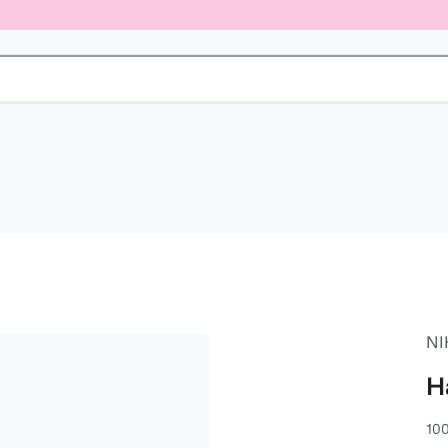
NI
H
100