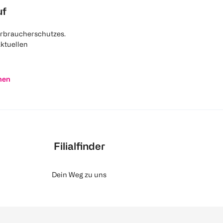
uf
rbraucherschutzes.
aktuellen
nen
Filialfinder
Dein Weg zu uns