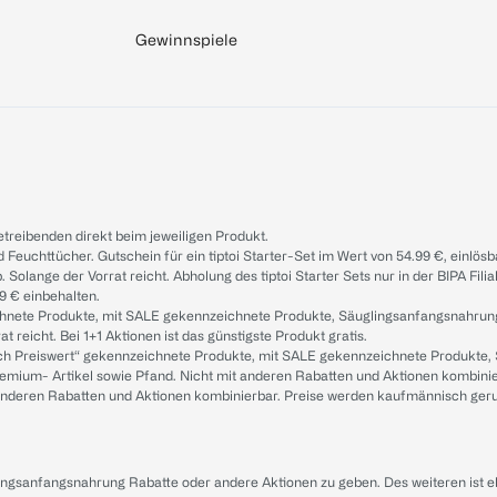
Gewinnspiele
treibenden direkt beim jeweiligen Produkt.
d Feuchttücher. Gutschein für ein tiptoi Starter-Set im Wert von 54.99 €, einlö
. Solange der Vorrat reicht. Abholung des tiptoi Starter Sets nur in der BIPA Fil
9 € einbehalten.
ichnete Produkte, mit SALE gekennzeichnete Produkte, Säuglingsanfangsnahrun
reicht. Bei 1+1 Aktionen ist das günstigste Produkt gratis.
ach Preiswert“ gekennzeichnete Produkte, mit SALE gekennzeichnete Produkte,
remium- Artikel sowie Pfand. Nicht mit anderen Rabatten und Aktionen kombini
t anderen Rabatten und Aktionen kombinierbar. Preise werden kaufmännisch ger
lingsanfangsnahrung Rabatte oder andere Aktionen zu geben. Des weiteren ist 