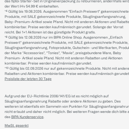
das tiptoi Starter-Set in Originalverpackung zu retournieren, andernfalls wir
der Wert iHv 54.99 € einbehalten.
*⁴ Gültig bis 19.08.2026. Ausgenommen "Einfach Preiswert" gekennzeichnete
Produkte, mit SALE gekennzeichnete Produkte, Säuglingsanfangsnahrung,
Baby-Premium-Artikel sowie Pfand. Nicht mit anderen Aktionen und Rabatt
kombinierbar. Preise werden kaufmännisch gerundet. Solange der Vorrat
reicht. Bei 1+1 Aktionen ist das günstigste Produkt gratis.
*⁸ Gültig bis 12.08.2026 nur im BIPA Online Shop. Ausgenommen „Einfach
Preiswert“ gekennzeichnete Produkte, mit SALE gekennzeichnete Produkte,
Säuglingsanfangsnahrung, Fotoprodukte, Gutschein- und Wertkarten, Produ
der Marke “Accessories“, “Tonies“, “Mavie“, preisgebundene Ware, Baby
Premium- Artikel sowie Pfand. Nicht mit anderen Rabatten und Aktionen
kombinierbar. Preise werden kaufmännisch gerundet.
*¹⁰ Gültig bis 02.09.2026 nur auf gekennzeichnete Produkte. Nicht mit ander
Rabatten und Aktionen kombinierbar. Preise werden kaufmännisch gerundet
Preisliste der letzten 30 Tage
Aufgrund der EU-Richtlinie 2006/141/EG ist es nicht möglich auf
Säuglingsanfangsnahrung Rabatte oder andere Aktionen zu geben. Des
weiteren ist ebenfalls ein Sammeln von Punkten für Säuglingsanfangsnahru
nicht erlaubt und daher nicht möglich.
Bei weiteren Fragen wende dich bitte 
das
BIPA Kundenservice
.
MwSt. gesenkt