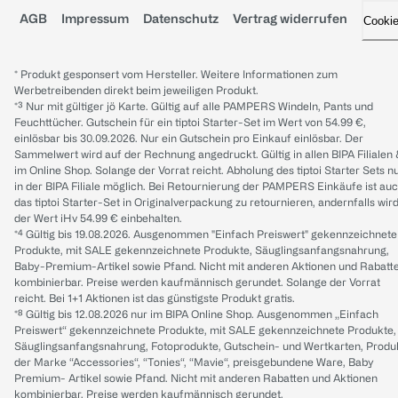
AGB
Impressum
Datenschutz
Vertrag widerrufen
Cooki
* Produkt gesponsert vom Hersteller. Weitere Informationen zum
Werbetreibenden direkt beim jeweiligen Produkt.
*³ Nur mit gültiger jö Karte. Gültig auf alle PAMPERS Windeln, Pants und
Feuchttücher. Gutschein für ein tiptoi Starter-Set im Wert von 54.99 €,
einlösbar bis 30.09.2026. Nur ein Gutschein pro Einkauf einlösbar. Der
Sammelwert wird auf der Rechnung angedruckt. Gültig in allen BIPA Filialen
im Online Shop. Solange der Vorrat reicht. Abholung des tiptoi Starter Sets n
in der BIPA Filiale möglich. Bei Retournierung der PAMPERS Einkäufe ist au
das tiptoi Starter-Set in Originalverpackung zu retournieren, andernfalls wir
der Wert iHv 54.99 € einbehalten.
*⁴ Gültig bis 19.08.2026. Ausgenommen "Einfach Preiswert" gekennzeichnete
Produkte, mit SALE gekennzeichnete Produkte, Säuglingsanfangsnahrung,
Baby-Premium-Artikel sowie Pfand. Nicht mit anderen Aktionen und Rabatt
kombinierbar. Preise werden kaufmännisch gerundet. Solange der Vorrat
reicht. Bei 1+1 Aktionen ist das günstigste Produkt gratis.
*⁸ Gültig bis 12.08.2026 nur im BIPA Online Shop. Ausgenommen „Einfach
Preiswert“ gekennzeichnete Produkte, mit SALE gekennzeichnete Produkte,
Säuglingsanfangsnahrung, Fotoprodukte, Gutschein- und Wertkarten, Produ
der Marke “Accessories“, “Tonies“, “Mavie“, preisgebundene Ware, Baby
Premium- Artikel sowie Pfand. Nicht mit anderen Rabatten und Aktionen
kombinierbar. Preise werden kaufmännisch gerundet.