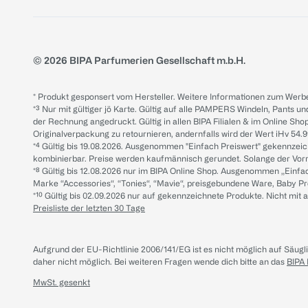
© 2026 BIPA Parfumerien Gesellschaft m.b.H.
* Produkt gesponsert vom Hersteller. Weitere Informationen zum Werbe
*³ Nur mit gültiger jö Karte. Gültig auf alle PAMPERS Windeln, Pants un
der Rechnung angedruckt. Gültig in allen BIPA Filialen & im Online Shop
Originalverpackung zu retournieren, andernfalls wird der Wert iHv 54.9
*⁴ Gültig bis 19.08.2026. Ausgenommen "Einfach Preiswert" gekennze
kombinierbar. Preise werden kaufmännisch gerundet. Solange der Vorrat 
*⁸ Gültig bis 12.08.2026 nur im BIPA Online Shop. Ausgenommen „Einf
Marke “Accessories“, “Tonies“, “Mavie“, preisgebundene Ware, Baby P
*¹⁰ Gültig bis 02.09.2026 nur auf gekennzeichnete Produkte. Nicht mi
Preisliste der letzten 30 Tage
Aufgrund der EU-Richtlinie 2006/141/EG ist es nicht möglich auf Säug
daher nicht möglich.
Bei weiteren Fragen wende dich bitte an das
BIPA
MwSt. gesenkt