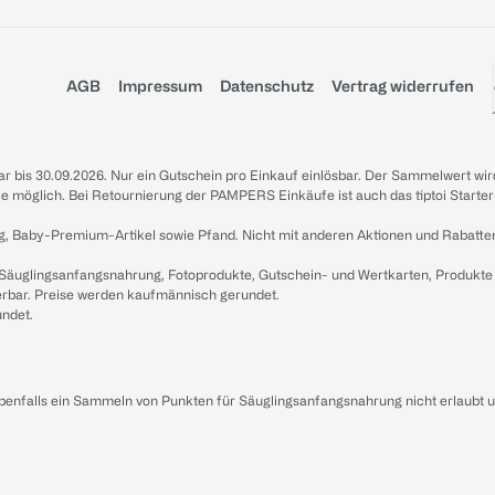
AGB
Impressum
Datenschutz
Vertrag widerrufen
sbar bis 30.09.2026. Nur ein Gutschein pro Einkauf einlösbar. Der Sammelwert wir
iale möglich. Bei Retournierung der PAMPERS Einkäufe ist auch das tiptoi Starter
g, Baby-Premium-Artikel sowie Pfand. Nicht mit anderen Aktionen und Rabatte
 Säuglingsanfangsnahrung, Fotoprodukte, Gutschein- und Wertkarten, Produkte
erbar. Preise werden kaufmännisch gerundet.
undet.
ebenfalls ein Sammeln von Punkten für Säuglingsanfangsnahrung nicht erlaubt 