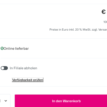
Pr
€
10
Preise in Euro inkl. 20 % MwSt. zzgl. Vers
Online lieferbar
In Filiale abholen
Verfügbarkeit prüfen
In den Warenkorb