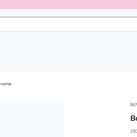
creme
NI
B
25