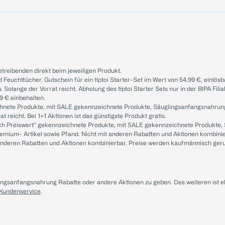
treibenden direkt beim jeweiligen Produkt.
d Feuchttücher. Gutschein für ein tiptoi Starter-Set im Wert von 54.99 €, einlö
. Solange der Vorrat reicht. Abholung des tiptoi Starter Sets nur in der BIPA Fil
9 € einbehalten.
ichnete Produkte, mit SALE gekennzeichnete Produkte, Säuglingsanfangsnahrun
reicht. Bei 1+1 Aktionen ist das günstigste Produkt gratis.
ach Preiswert“ gekennzeichnete Produkte, mit SALE gekennzeichnete Produkte,
remium- Artikel sowie Pfand. Nicht mit anderen Rabatten und Aktionen kombini
t anderen Rabatten und Aktionen kombinierbar. Preise werden kaufmännisch ger
lingsanfangsnahrung Rabatte oder andere Aktionen zu geben. Des weiteren ist 
 Kundenservice
.