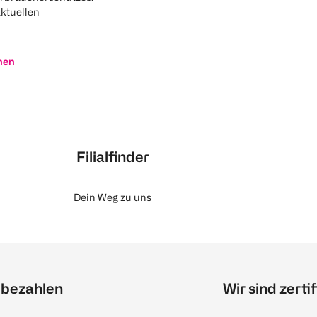
aktuellen
nen
Filialfinder
Dein Weg zu uns
 bezahlen
Wir sind zertif