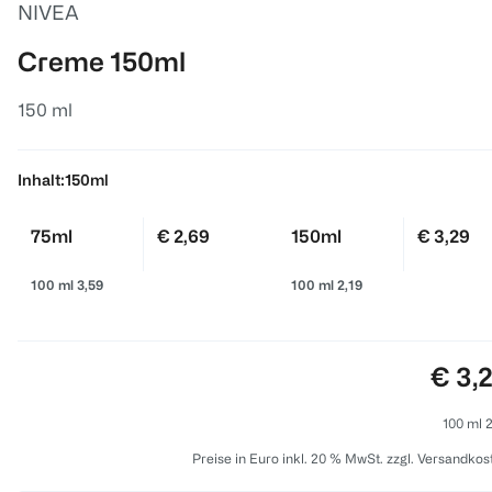
NIVEA
Creme 150ml
150 ml
Inhalt:
150ml
75ml
€ 2,69
150ml
€ 3,29
100 ml 3,59
100 ml 2,19
Preis
€ 3,
100 ml 2
Preise in Euro inkl. 20 % MwSt. zzgl. Versandkos