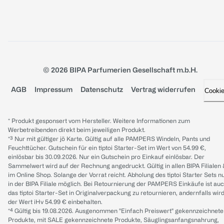
© 2026 BIPA Parfumerien Gesellschaft m.b.H.
AGB
Impressum
Datenschutz
Vertrag widerrufen
Cooki
* Produkt gesponsert vom Hersteller. Weitere Informationen zum
Werbetreibenden direkt beim jeweiligen Produkt.
*³ Nur mit gültiger jö Karte. Gültig auf alle PAMPERS Windeln, Pants und
Feuchttücher. Gutschein für ein tiptoi Starter-Set im Wert von 54.99 €,
einlösbar bis 30.09.2026. Nur ein Gutschein pro Einkauf einlösbar. Der
Sammelwert wird auf der Rechnung angedruckt. Gültig in allen BIPA Filialen
im Online Shop. Solange der Vorrat reicht. Abholung des tiptoi Starter Sets n
in der BIPA Filiale möglich. Bei Retournierung der PAMPERS Einkäufe ist au
das tiptoi Starter-Set in Originalverpackung zu retournieren, andernfalls wir
der Wert iHv 54.99 € einbehalten.
*⁴ Gültig bis 19.08.2026. Ausgenommen "Einfach Preiswert" gekennzeichnete
Produkte, mit SALE gekennzeichnete Produkte, Säuglingsanfangsnahrung,