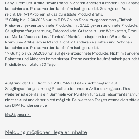
Baby-Premium-Artikel sowie Pfand. Nicht mit anderen Aktionen und Rabatt
kombinierbar. Preise werden kaufmännisch gerundet. Solange der Vorrat
reicht. Bei 1+1 Aktionen ist das günstigste Produkt gratis.
*⁸ Gültig bis 12.08.2026 nur im BIPA Online Shop. Ausgenommen „Einfach
Preiswert“ gekennzeichnete Produkte, mit SALE gekennzeichnete Produkte,
Säuglingsanfangsnahrung, Fotoprodukte, Gutschein- und Wertkarten, Produ
der Marke “Accessories“, “Tonies“, “Mavie“, preisgebundene Ware, Baby
Premium- Artikel sowie Pfand. Nicht mit anderen Rabatten und Aktionen
kombinierbar. Preise werden kaufmännisch gerundet.
*¹⁰ Gültig bis 02.09.2026 nur auf gekennzeichnete Produkte. Nicht mit ander
Rabatten und Aktionen kombinierbar. Preise werden kaufmännisch gerundet
Preisliste der letzten 30 Tage
Aufgrund der EU-Richtlinie 2006/141/EG ist es nicht möglich auf
Säuglingsanfangsnahrung Rabatte oder andere Aktionen zu geben. Des
weiteren ist ebenfalls ein Sammeln von Punkten für Säuglingsanfangsnahru
nicht erlaubt und daher nicht möglich.
Bei weiteren Fragen wende dich bitte 
das
BIPA Kundenservice
.
MwSt. gesenkt
Meldung möglicher illegaler Inhalte