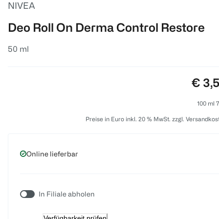
NIVEA
Deo Roll On Derma Control Restore
50 ml
Preis
€ 3,
100 ml 7
Preise in Euro inkl. 20 % MwSt. zzgl. Versandkos
Online lieferbar
In Filiale abholen
Verfügbarkeit prüfen