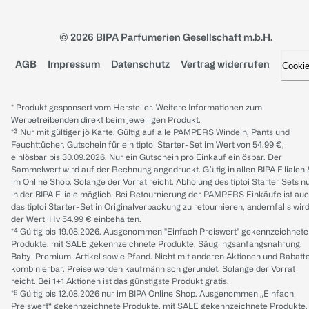
© 2026 BIPA Parfumerien Gesellschaft m.b.H.
AGB
Impressum
Datenschutz
Vertrag widerrufen
Cooki
* Produkt gesponsert vom Hersteller. Weitere Informationen zum
Werbetreibenden direkt beim jeweiligen Produkt.
*³ Nur mit gültiger jö Karte. Gültig auf alle PAMPERS Windeln, Pants und
Feuchttücher. Gutschein für ein tiptoi Starter-Set im Wert von 54.99 €,
einlösbar bis 30.09.2026. Nur ein Gutschein pro Einkauf einlösbar. Der
Sammelwert wird auf der Rechnung angedruckt. Gültig in allen BIPA Filialen
im Online Shop. Solange der Vorrat reicht. Abholung des tiptoi Starter Sets n
in der BIPA Filiale möglich. Bei Retournierung der PAMPERS Einkäufe ist au
das tiptoi Starter-Set in Originalverpackung zu retournieren, andernfalls wir
der Wert iHv 54.99 € einbehalten.
*⁴ Gültig bis 19.08.2026. Ausgenommen "Einfach Preiswert" gekennzeichnete
Produkte, mit SALE gekennzeichnete Produkte, Säuglingsanfangsnahrung,
Baby-Premium-Artikel sowie Pfand. Nicht mit anderen Aktionen und Rabatt
kombinierbar. Preise werden kaufmännisch gerundet. Solange der Vorrat
reicht. Bei 1+1 Aktionen ist das günstigste Produkt gratis.
*⁸ Gültig bis 12.08.2026 nur im BIPA Online Shop. Ausgenommen „Einfach
Preiswert“ gekennzeichnete Produkte, mit SALE gekennzeichnete Produkte,