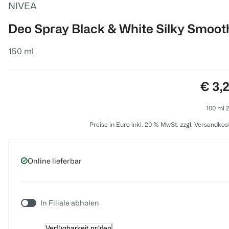
NIVEA
Deo Spray Black & White Silky Smoot
150 ml
Preis
€ 3,
100 ml 2
Preise in Euro inkl. 20 % MwSt. zzgl. Versandkos
Online lieferbar
In Filiale abholen
Verfügbarkeit prüfen