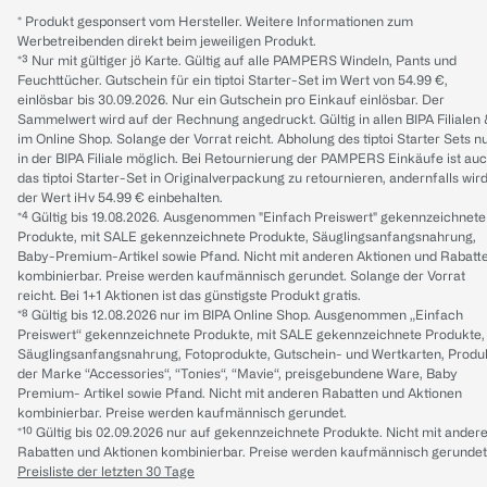
* Produkt gesponsert vom Hersteller. Weitere Informationen zum
Werbetreibenden direkt beim jeweiligen Produkt.
*³ Nur mit gültiger jö Karte. Gültig auf alle PAMPERS Windeln, Pants und
Feuchttücher. Gutschein für ein tiptoi Starter-Set im Wert von 54.99 €,
einlösbar bis 30.09.2026. Nur ein Gutschein pro Einkauf einlösbar. Der
Sammelwert wird auf der Rechnung angedruckt. Gültig in allen BIPA Filialen
im Online Shop. Solange der Vorrat reicht. Abholung des tiptoi Starter Sets n
in der BIPA Filiale möglich. Bei Retournierung der PAMPERS Einkäufe ist au
das tiptoi Starter-Set in Originalverpackung zu retournieren, andernfalls wir
der Wert iHv 54.99 € einbehalten.
*⁴ Gültig bis 19.08.2026. Ausgenommen "Einfach Preiswert" gekennzeichnete
Produkte, mit SALE gekennzeichnete Produkte, Säuglingsanfangsnahrung,
Baby-Premium-Artikel sowie Pfand. Nicht mit anderen Aktionen und Rabatt
kombinierbar. Preise werden kaufmännisch gerundet. Solange der Vorrat
reicht. Bei 1+1 Aktionen ist das günstigste Produkt gratis.
*⁸ Gültig bis 12.08.2026 nur im BIPA Online Shop. Ausgenommen „Einfach
Preiswert“ gekennzeichnete Produkte, mit SALE gekennzeichnete Produkte,
Säuglingsanfangsnahrung, Fotoprodukte, Gutschein- und Wertkarten, Produ
der Marke “Accessories“, “Tonies“, “Mavie“, preisgebundene Ware, Baby
Premium- Artikel sowie Pfand. Nicht mit anderen Rabatten und Aktionen
kombinierbar. Preise werden kaufmännisch gerundet.
*¹⁰ Gültig bis 02.09.2026 nur auf gekennzeichnete Produkte. Nicht mit ander
Rabatten und Aktionen kombinierbar. Preise werden kaufmännisch gerundet
Preisliste der letzten 30 Tage