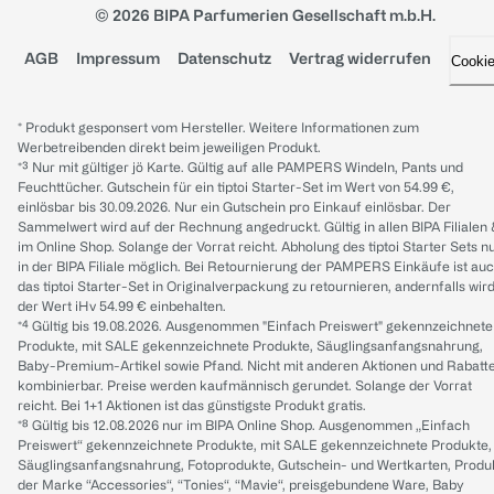
© 2026 BIPA Parfumerien Gesellschaft m.b.H.
AGB
Impressum
Datenschutz
Vertrag widerrufen
Cooki
* Produkt gesponsert vom Hersteller. Weitere Informationen zum
Werbetreibenden direkt beim jeweiligen Produkt.
*³ Nur mit gültiger jö Karte. Gültig auf alle PAMPERS Windeln, Pants und
Feuchttücher. Gutschein für ein tiptoi Starter-Set im Wert von 54.99 €,
einlösbar bis 30.09.2026. Nur ein Gutschein pro Einkauf einlösbar. Der
Sammelwert wird auf der Rechnung angedruckt. Gültig in allen BIPA Filialen
im Online Shop. Solange der Vorrat reicht. Abholung des tiptoi Starter Sets n
in der BIPA Filiale möglich. Bei Retournierung der PAMPERS Einkäufe ist au
das tiptoi Starter-Set in Originalverpackung zu retournieren, andernfalls wir
der Wert iHv 54.99 € einbehalten.
*⁴ Gültig bis 19.08.2026. Ausgenommen "Einfach Preiswert" gekennzeichnete
Produkte, mit SALE gekennzeichnete Produkte, Säuglingsanfangsnahrung,
Baby-Premium-Artikel sowie Pfand. Nicht mit anderen Aktionen und Rabatt
kombinierbar. Preise werden kaufmännisch gerundet. Solange der Vorrat
reicht. Bei 1+1 Aktionen ist das günstigste Produkt gratis.
*⁸ Gültig bis 12.08.2026 nur im BIPA Online Shop. Ausgenommen „Einfach
Preiswert“ gekennzeichnete Produkte, mit SALE gekennzeichnete Produkte,
Säuglingsanfangsnahrung, Fotoprodukte, Gutschein- und Wertkarten, Produ
der Marke “Accessories“, “Tonies“, “Mavie“, preisgebundene Ware, Baby