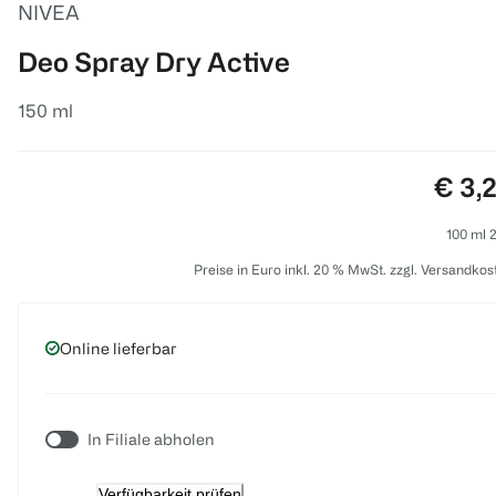
NIVEA
Deo Spray Dry Active
150 ml
Preis
€ 3,
100 ml 2
Preise in Euro inkl. 20 % MwSt. zzgl. Versandkos
Online lieferbar
In Filiale abholen
Verfügbarkeit prüfen