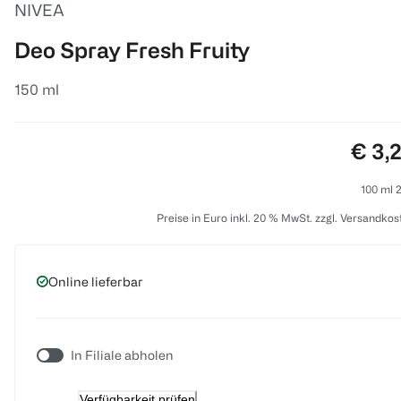
NIVEA
Deo Spray Fresh Fruity
150 ml
Preis
€ 3,
100 ml 2
Preise in Euro inkl. 20 % MwSt. zzgl. Versandkos
Online lieferbar
In Filiale abholen
Verfügbarkeit prüfen