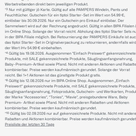
Werbetreibenden direkt beim jeweiligen Produkt.
*³ Nur mit gültiger jö Karte. Gültig auf alle PAMPERS Windeln, Pants und
Feuchttücher. Gutschein für ein tiptoi Starter-Set im Wert von 54.99 €,
einlösbar bis 30.09.2026. Nur ein Gutschein pro Einkauf einlösbar. Der
Sammelwert wird auf der Rechnung angedruckt. Gültig in allen BIPA Filialen
im Online Shop. Solange der Vorrat reicht. Abholung des tiptoi Starter Sets n
in der BIPA Filiale möglich. Bei Retournierung der PAMPERS Einkäufe ist au
das tiptoi Starter-Set in Originalverpackung zu retournieren, andernfalls wir
der Wert iHv 54.99 € einbehalten.
*⁴ Gültig bis 19.08.2026. Ausgenommen "Einfach Preiswert" gekennzeichnete
Produkte, mit SALE gekennzeichnete Produkte, Säuglingsanfangsnahrung,
Baby-Premium-Artikel sowie Pfand. Nicht mit anderen Aktionen und Rabatt
kombinierbar. Preise werden kaufmännisch gerundet. Solange der Vorrat
reicht. Bei 1+1 Aktionen ist das günstigste Produkt gratis.
*⁸ Gültig bis 12.08.2026 nur im BIPA Online Shop. Ausgenommen „Einfach
Preiswert“ gekennzeichnete Produkte, mit SALE gekennzeichnete Produkte,
Säuglingsanfangsnahrung, Fotoprodukte, Gutschein- und Wertkarten, Produ
der Marke “Accessories“, “Tonies“, “Mavie“, preisgebundene Ware, Baby
Premium- Artikel sowie Pfand. Nicht mit anderen Rabatten und Aktionen
kombinierbar. Preise werden kaufmännisch gerundet.
*¹⁰ Gültig bis 02.09.2026 nur auf gekennzeichnete Produkte. Nicht mit ander
Rabatten und Aktionen kombinierbar. Preise werden kaufmännisch gerundet
Preisliste der letzten 30 Tage