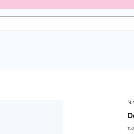
NI
D
150