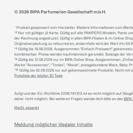
© 2026 BIPA Parfumerien Gesellschaft m.b.H.
* Produkt gesponsert vom Hersteller. Weitere Informationen zum Werbe
*³ Nur mit gültiger jö Karte. Gültig auf alle PAMPERS Windeln, Pants un
der Rechnung angedruckt. Gültig in allen BIPA Filialen & im Online Shop
Originalverpackung zu retournieren, andernfalls wird der Wert iHv 54.9
*⁴ Gültig bis 19.08.2026. Ausgenommen "Einfach Preiswert" gekennze
kombinierbar. Preise werden kaufmännisch gerundet. Solange der Vorrat 
*⁸ Gültig bis 12.08.2026 nur im BIPA Online Shop. Ausgenommen „Einf
Marke “Accessories“, “Tonies“, “Mavie“, preisgebundene Ware, Baby P
*¹⁰ Gültig bis 02.09.2026 nur auf gekennzeichnete Produkte. Nicht mi
Preisliste der letzten 30 Tage
Aufgrund der EU-Richtlinie 2006/141/EG ist es nicht möglich auf Säug
daher nicht möglich.
Bei weiteren Fragen wende dich bitte an das
BIPA
MwSt. gesenkt
Meldung möglicher illegaler Inhalte