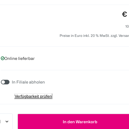
Pr
€ 
10
Preise in Euro inkl. 20 % MwSt. zzgl. Vers
Online lieferbar
In Filiale abholen
Verfügbarkeit prüfen
In den Warenkorb