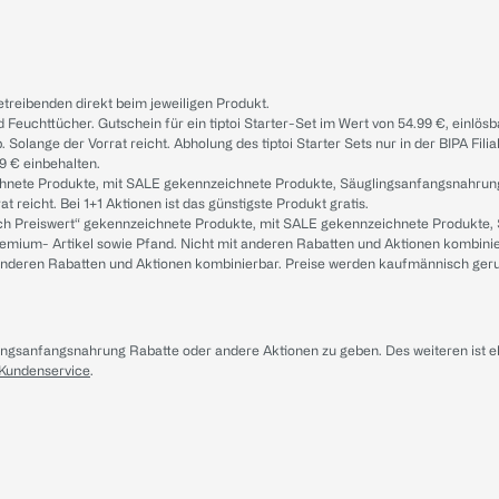
treibenden direkt beim jeweiligen Produkt.
d Feuchttücher. Gutschein für ein tiptoi Starter-Set im Wert von 54.99 €, einlö
. Solange der Vorrat reicht. Abholung des tiptoi Starter Sets nur in der BIPA Fil
9 € einbehalten.
ichnete Produkte, mit SALE gekennzeichnete Produkte, Säuglingsanfangsnahrun
reicht. Bei 1+1 Aktionen ist das günstigste Produkt gratis.
ach Preiswert“ gekennzeichnete Produkte, mit SALE gekennzeichnete Produkte,
remium- Artikel sowie Pfand. Nicht mit anderen Rabatten und Aktionen kombini
t anderen Rabatten und Aktionen kombinierbar. Preise werden kaufmännisch ger
lingsanfangsnahrung Rabatte oder andere Aktionen zu geben. Des weiteren ist 
 Kundenservice
.