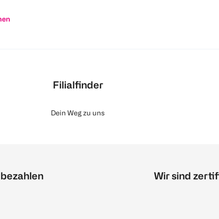
nen
Filialfinder
Dein Weg zu uns
 bezahlen
Wir sind zertif