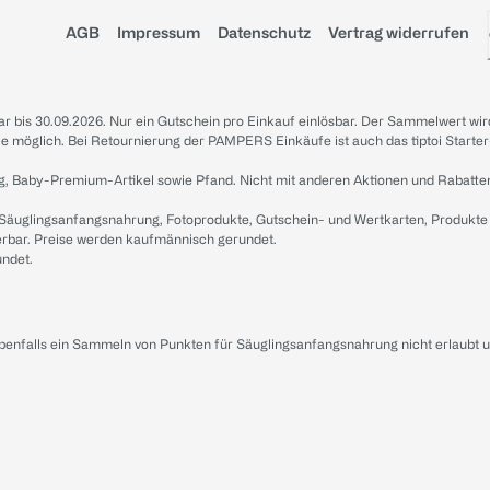
AGB
Impressum
Datenschutz
Vertrag widerrufen
sbar bis 30.09.2026. Nur ein Gutschein pro Einkauf einlösbar. Der Sammelwert wir
iale möglich. Bei Retournierung der PAMPERS Einkäufe ist auch das tiptoi Starter
g, Baby-Premium-Artikel sowie Pfand. Nicht mit anderen Aktionen und Rabatte
 Säuglingsanfangsnahrung, Fotoprodukte, Gutschein- und Wertkarten, Produkte
erbar. Preise werden kaufmännisch gerundet.
undet.
ebenfalls ein Sammeln von Punkten für Säuglingsanfangsnahrung nicht erlaubt 