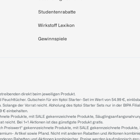
Studentenrabatte
Wirkstoff Lexikon
Gewinnspiele
treibenden direkt beim jeweiligen Produkt.
d Feuchttücher. Gutschein für ein tiptoi Starter-Set im Wert von 54.99 €, einlö
. Solange der Vorrat reicht. Abholung des tiptoi Starter Sets nur in der BIPA Fil
9 € einbehalten.
ichnete Produkte, mit SALE gekennzeichnete Produkte, Säuglingsanfangsnahrun
reicht. Bei 1+1 Aktionen ist das günstigste Produkt gratis.
ach Preiswert“ gekennzeichnete Produkte, mit SALE gekennzeichnete Produkte,
remium- Artikel sowie Pfand. Nicht mit anderen Rabatten und Aktionen kombini
t anderen Rabatten und Aktionen kombinierbar. Preise werden kaufmännisch ger