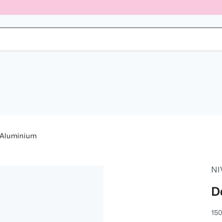
 Aluminium
NI
D
150