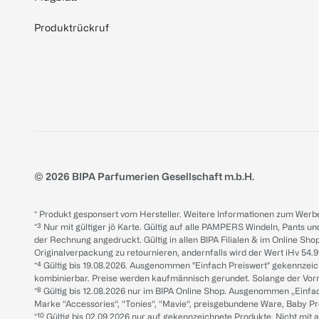
Produktrückruf
© 2026 BIPA Parfumerien Gesellschaft m.b.H.
* Produkt gesponsert vom Hersteller. Weitere Informationen zum Werbe
*³ Nur mit gültiger jö Karte. Gültig auf alle PAMPERS Windeln, Pants un
der Rechnung angedruckt. Gültig in allen BIPA Filialen & im Online Shop
Originalverpackung zu retournieren, andernfalls wird der Wert iHv 54.9
*⁴ Gültig bis 19.08.2026. Ausgenommen "Einfach Preiswert" gekennze
kombinierbar. Preise werden kaufmännisch gerundet. Solange der Vorrat 
*⁸ Gültig bis 12.08.2026 nur im BIPA Online Shop. Ausgenommen „Einf
Marke “Accessories“, “Tonies“, “Mavie“, preisgebundene Ware, Baby P
*¹⁰ Gültig bis 02.09.2026 nur auf gekennzeichnete Produkte. Nicht mi