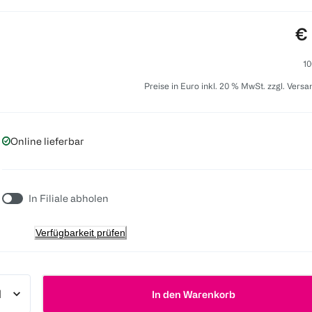
Pr
€ 
10
Preise in Euro inkl. 20 % MwSt. zzgl. Vers
Online lieferbar
In Filiale abholen
Verfügbarkeit prüfen
In den Warenkorb