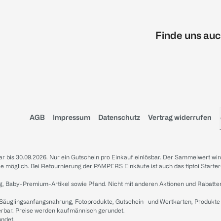
Finde uns auc
AGB
Impressum
Datenschutz
Vertrag widerrufen
sbar bis 30.09.2026. Nur ein Gutschein pro Einkauf einlösbar. Der Sammelwert wir
iale möglich. Bei Retournierung der PAMPERS Einkäufe ist auch das tiptoi Starter
g, Baby-Premium-Artikel sowie Pfand. Nicht mit anderen Aktionen und Rabatte
 Säuglingsanfangsnahrung, Fotoprodukte, Gutschein- und Wertkarten, Produkte
erbar. Preise werden kaufmännisch gerundet.
undet.