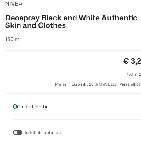
NIVEA
Deospray Black and White Authentic
Skin and Clothes
150 ml
Preis
€ 3,
100 ml 2
Preise in Euro inkl. 20 % MwSt. zzgl. Versandkos
Online lieferbar
In Filiale abholen