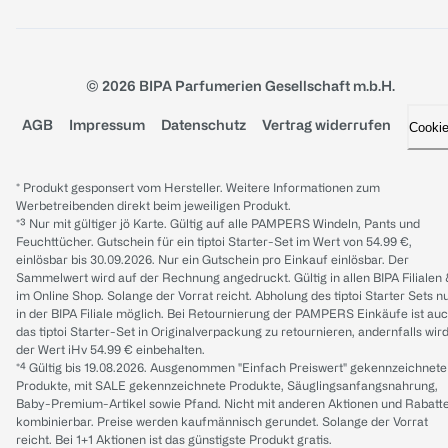
© 2026 BIPA Parfumerien Gesellschaft m.b.H.
AGB
Impressum
Datenschutz
Vertrag widerrufen
Cooki
* Produkt gesponsert vom Hersteller. Weitere Informationen zum
Werbetreibenden direkt beim jeweiligen Produkt.
*³ Nur mit gültiger jö Karte. Gültig auf alle PAMPERS Windeln, Pants und
Feuchttücher. Gutschein für ein tiptoi Starter-Set im Wert von 54.99 €,
einlösbar bis 30.09.2026. Nur ein Gutschein pro Einkauf einlösbar. Der
Sammelwert wird auf der Rechnung angedruckt. Gültig in allen BIPA Filialen
im Online Shop. Solange der Vorrat reicht. Abholung des tiptoi Starter Sets n
in der BIPA Filiale möglich. Bei Retournierung der PAMPERS Einkäufe ist au
das tiptoi Starter-Set in Originalverpackung zu retournieren, andernfalls wir
der Wert iHv 54.99 € einbehalten.
*⁴ Gültig bis 19.08.2026. Ausgenommen "Einfach Preiswert" gekennzeichnete
Produkte, mit SALE gekennzeichnete Produkte, Säuglingsanfangsnahrung,
Baby-Premium-Artikel sowie Pfand. Nicht mit anderen Aktionen und Rabatt
kombinierbar. Preise werden kaufmännisch gerundet. Solange der Vorrat
reicht. Bei 1+1 Aktionen ist das günstigste Produkt gratis.