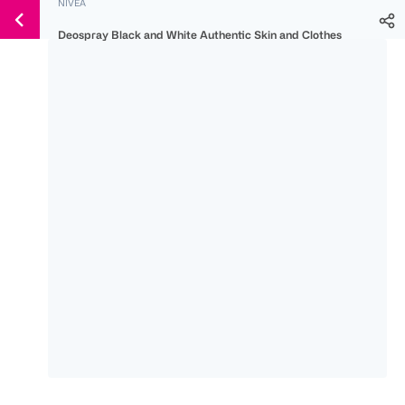
NIVEA
Weiter
Für
Für
Für
zum
Deospray Black and White Authentic Skin and Clothes
300 Ös
500 Ös
150 Ös
Inhalt
-20%
-10%
-15%