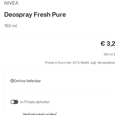
NIVEA
Deospray Fresh Pure
150 ml
Preis
€ 3,
100 ml 2
Preise in Euro inkl. 20 % MwSt. zzgl. Versandkos
Online lieferbar
In Filiale abholen
Verfügbarkeit prüfen