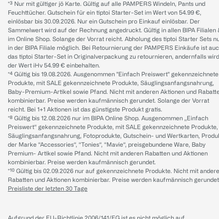
*³ Nur mit gültiger jö Karte. Gültig auf alle PAMPERS Windeln, Pants und
Feuchttücher. Gutschein für ein tiptoi Starter-Set im Wert von 54.99 €,
einlösbar bis 30.09.2026. Nur ein Gutschein pro Einkauf einlösbar. Der
Sammelwert wird auf der Rechnung angedruckt. Gültig in allen BIPA Filialen
im Online Shop. Solange der Vorrat reicht. Abholung des tiptoi Starter Sets n
in der BIPA Filiale möglich. Bei Retournierung der PAMPERS Einkäufe ist au
das tiptoi Starter-Set in Originalverpackung zu retournieren, andernfalls wir
der Wert iHv 54.99 € einbehalten.
*⁴ Gültig bis 19.08.2026. Ausgenommen "Einfach Preiswert" gekennzeichnete
Produkte, mit SALE gekennzeichnete Produkte, Säuglingsanfangsnahrung,
Baby-Premium-Artikel sowie Pfand. Nicht mit anderen Aktionen und Rabatt
kombinierbar. Preise werden kaufmännisch gerundet. Solange der Vorrat
reicht. Bei 1+1 Aktionen ist das günstigste Produkt gratis.
*⁸ Gültig bis 12.08.2026 nur im BIPA Online Shop. Ausgenommen „Einfach
Preiswert“ gekennzeichnete Produkte, mit SALE gekennzeichnete Produkte,
Säuglingsanfangsnahrung, Fotoprodukte, Gutschein- und Wertkarten, Produ
der Marke “Accessories“, “Tonies“, “Mavie“, preisgebundene Ware, Baby
Premium- Artikel sowie Pfand. Nicht mit anderen Rabatten und Aktionen
kombinierbar. Preise werden kaufmännisch gerundet.
*¹⁰ Gültig bis 02.09.2026 nur auf gekennzeichnete Produkte. Nicht mit ander
Rabatten und Aktionen kombinierbar. Preise werden kaufmännisch gerundet
Preisliste der letzten 30 Tage
Aufgrund der EU-Richtlinie 2006/141/EG ist es nicht möglich auf