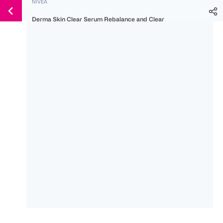
NIVEA
Weiter
Für
Für
Für
zum
Derma Skin Clear Serum Rebalance and Clear
300 Ös
500 Ös
150 Ös
Inhalt
-20%
-10%
-15%