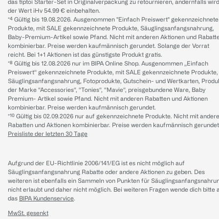
das tiptoi Starter-Set in Originalverpackung zu retournieren, andernfalls wir
der Wert iHv 54.99 € einbehalten.
*⁴ Gültig bis 19.08.2026. Ausgenommen "Einfach Preiswert" gekennzeichnete
Produkte, mit SALE gekennzeichnete Produkte, Säuglingsanfangsnahrung,
Baby-Premium-Artikel sowie Pfand. Nicht mit anderen Aktionen und Rabatt
kombinierbar. Preise werden kaufmännisch gerundet. Solange der Vorrat
reicht. Bei 1+1 Aktionen ist das günstigste Produkt gratis.
*⁸ Gültig bis 12.08.2026 nur im BIPA Online Shop. Ausgenommen „Einfach
Preiswert“ gekennzeichnete Produkte, mit SALE gekennzeichnete Produkte,
Säuglingsanfangsnahrung, Fotoprodukte, Gutschein- und Wertkarten, Produ
der Marke “Accessories“, “Tonies“, “Mavie“, preisgebundene Ware, Baby
Premium- Artikel sowie Pfand. Nicht mit anderen Rabatten und Aktionen
kombinierbar. Preise werden kaufmännisch gerundet.
*¹⁰ Gültig bis 02.09.2026 nur auf gekennzeichnete Produkte. Nicht mit ander
Rabatten und Aktionen kombinierbar. Preise werden kaufmännisch gerundet
Preisliste der letzten 30 Tage
Aufgrund der EU-Richtlinie 2006/141/EG ist es nicht möglich auf
Säuglingsanfangsnahrung Rabatte oder andere Aktionen zu geben. Des
weiteren ist ebenfalls ein Sammeln von Punkten für Säuglingsanfangsnahru
nicht erlaubt und daher nicht möglich.
Bei weiteren Fragen wende dich bitte 
das
BIPA Kundenservice
.
MwSt. gesenkt