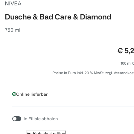
NIVEA
Dusche & Bad Care & Diamond
750 ml
Preis
€ 5,
100 ml 0
Preise in Euro inkl. 20 % MwSt. zzgl. Versandkos
Online lieferbar
In Filiale abholen
Verfügbarkeit prüfen