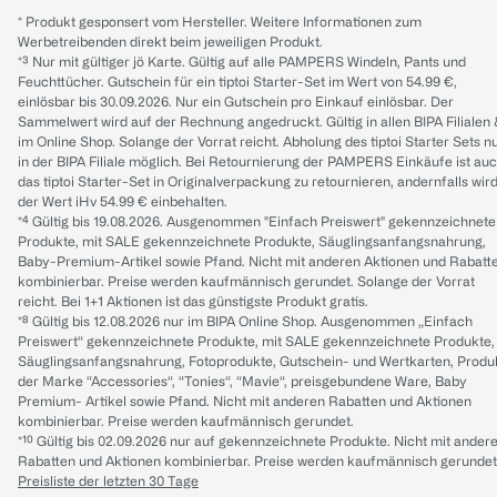
* Produkt gesponsert vom Hersteller. Weitere Informationen zum
Werbetreibenden direkt beim jeweiligen Produkt.
*³ Nur mit gültiger jö Karte. Gültig auf alle PAMPERS Windeln, Pants und
Feuchttücher. Gutschein für ein tiptoi Starter-Set im Wert von 54.99 €,
einlösbar bis 30.09.2026. Nur ein Gutschein pro Einkauf einlösbar. Der
Sammelwert wird auf der Rechnung angedruckt. Gültig in allen BIPA Filialen
im Online Shop. Solange der Vorrat reicht. Abholung des tiptoi Starter Sets n
in der BIPA Filiale möglich. Bei Retournierung der PAMPERS Einkäufe ist au
das tiptoi Starter-Set in Originalverpackung zu retournieren, andernfalls wir
der Wert iHv 54.99 € einbehalten.
*⁴ Gültig bis 19.08.2026. Ausgenommen "Einfach Preiswert" gekennzeichnete
Produkte, mit SALE gekennzeichnete Produkte, Säuglingsanfangsnahrung,
Baby-Premium-Artikel sowie Pfand. Nicht mit anderen Aktionen und Rabatt
kombinierbar. Preise werden kaufmännisch gerundet. Solange der Vorrat
reicht. Bei 1+1 Aktionen ist das günstigste Produkt gratis.
*⁸ Gültig bis 12.08.2026 nur im BIPA Online Shop. Ausgenommen „Einfach
Preiswert“ gekennzeichnete Produkte, mit SALE gekennzeichnete Produkte,
Säuglingsanfangsnahrung, Fotoprodukte, Gutschein- und Wertkarten, Produ
der Marke “Accessories“, “Tonies“, “Mavie“, preisgebundene Ware, Baby
Premium- Artikel sowie Pfand. Nicht mit anderen Rabatten und Aktionen
kombinierbar. Preise werden kaufmännisch gerundet.
*¹⁰ Gültig bis 02.09.2026 nur auf gekennzeichnete Produkte. Nicht mit ander
Rabatten und Aktionen kombinierbar. Preise werden kaufmännisch gerundet
Preisliste der letzten 30 Tage