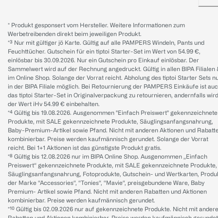
* Produkt gesponsert vom Hersteller. Weitere Informationen zum
Werbetreibenden direkt beim jeweiligen Produkt.
*³ Nur mit gültiger jö Karte. Gültig auf alle PAMPERS Windeln, Pants und
Feuchttücher. Gutschein für ein tiptoi Starter-Set im Wert von 54.99 €,
einlösbar bis 30.09.2026. Nur ein Gutschein pro Einkauf einlösbar. Der
Sammelwert wird auf der Rechnung angedruckt. Gültig in allen BIPA Filialen
im Online Shop. Solange der Vorrat reicht. Abholung des tiptoi Starter Sets n
in der BIPA Filiale möglich. Bei Retournierung der PAMPERS Einkäufe ist au
das tiptoi Starter-Set in Originalverpackung zu retournieren, andernfalls wir
der Wert iHv 54.99 € einbehalten.
*⁴ Gültig bis 19.08.2026. Ausgenommen "Einfach Preiswert" gekennzeichnete
Produkte, mit SALE gekennzeichnete Produkte, Säuglingsanfangsnahrung,
Baby-Premium-Artikel sowie Pfand. Nicht mit anderen Aktionen und Rabatt
kombinierbar. Preise werden kaufmännisch gerundet. Solange der Vorrat
reicht. Bei 1+1 Aktionen ist das günstigste Produkt gratis.
*⁸ Gültig bis 12.08.2026 nur im BIPA Online Shop. Ausgenommen „Einfach
Preiswert“ gekennzeichnete Produkte, mit SALE gekennzeichnete Produkte,
Säuglingsanfangsnahrung, Fotoprodukte, Gutschein- und Wertkarten, Produ
der Marke “Accessories“, “Tonies“, “Mavie“, preisgebundene Ware, Baby
Premium- Artikel sowie Pfand. Nicht mit anderen Rabatten und Aktionen
kombinierbar. Preise werden kaufmännisch gerundet.
*¹⁰ Gültig bis 02.09.2026 nur auf gekennzeichnete Produkte. Nicht mit ander
Rabatten und Aktionen kombinierbar. Preise werden kaufmännisch gerundet