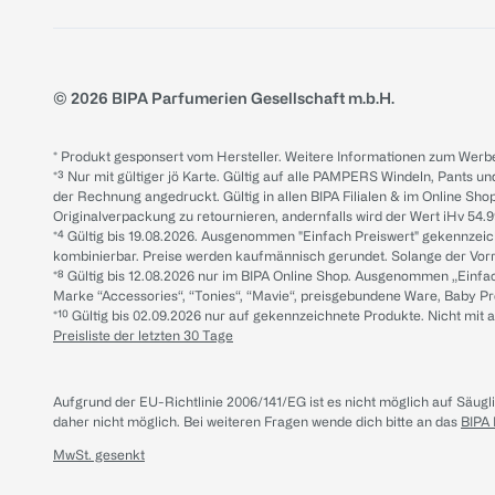
© 2026 BIPA Parfumerien Gesellschaft m.b.H.
* Produkt gesponsert vom Hersteller. Weitere Informationen zum Werbe
*³ Nur mit gültiger jö Karte. Gültig auf alle PAMPERS Windeln, Pants un
der Rechnung angedruckt. Gültig in allen BIPA Filialen & im Online Shop
Originalverpackung zu retournieren, andernfalls wird der Wert iHv 54.9
*⁴ Gültig bis 19.08.2026. Ausgenommen "Einfach Preiswert" gekennze
kombinierbar. Preise werden kaufmännisch gerundet. Solange der Vorrat 
*⁸ Gültig bis 12.08.2026 nur im BIPA Online Shop. Ausgenommen „Einf
Marke “Accessories“, “Tonies“, “Mavie“, preisgebundene Ware, Baby P
*¹⁰ Gültig bis 02.09.2026 nur auf gekennzeichnete Produkte. Nicht mi
Preisliste der letzten 30 Tage
Aufgrund der EU-Richtlinie 2006/141/EG ist es nicht möglich auf Säug
daher nicht möglich.
Bei weiteren Fragen wende dich bitte an das
BIPA
MwSt. gesenkt