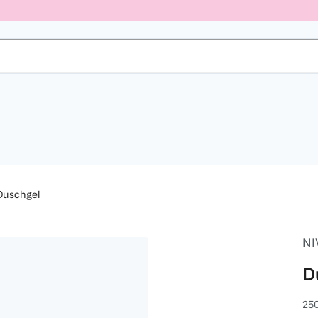
Duschgel
NI
D
25