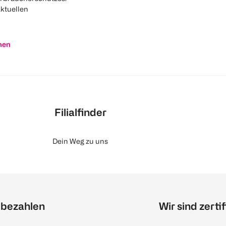
aktuellen
nen
Filialfinder
Dein Weg zu uns
 bezahlen
Wir sind zertif