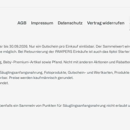
AGB
Impressum
Datenschutz
Vertrag widerrufen
sbar bis 30.09.2026. Nur ein Gutschein pro Einkauf einlösbar. Der Sammelwert wir
iale möglich. Bei Retournierung der PAMPERS Einkäufe ist auch das tiptoi Starter
g, Baby-Premium-Artikel sowie Pfand. Nicht mit anderen Aktionen und Rabatte
 Säuglingsanfangsnahrung, Fotoprodukte, Gutschein- und Wertkarten, Produkte
erbar. Preise werden kaufmännisch gerundet.
undet.
ebenfalls ein Sammeln von Punkten für Säuglingsanfangsnahrung nicht erlaubt 