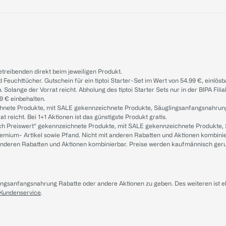
treibenden direkt beim jeweiligen Produkt.
d Feuchttücher. Gutschein für ein tiptoi Starter-Set im Wert von 54.99 €, einlö
. Solange der Vorrat reicht. Abholung des tiptoi Starter Sets nur in der BIPA Fil
9 € einbehalten.
ichnete Produkte, mit SALE gekennzeichnete Produkte, Säuglingsanfangsnahrun
reicht. Bei 1+1 Aktionen ist das günstigste Produkt gratis.
ach Preiswert“ gekennzeichnete Produkte, mit SALE gekennzeichnete Produkte,
remium- Artikel sowie Pfand. Nicht mit anderen Rabatten und Aktionen kombini
t anderen Rabatten und Aktionen kombinierbar. Preise werden kaufmännisch ger
lingsanfangsnahrung Rabatte oder andere Aktionen zu geben. Des weiteren ist 
 Kundenservice
.