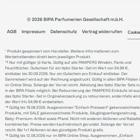
© 2026 BIPA Parfumerien Gesellschaft m.b.H.
AGB
Impressum
Datenschutz
Vertrag widerrufen
Cooki
* Produkt gesponsert vom Hersteller. Weitere Informationen zum
Werbetreibenden direkt beim jeweiligen Produkt.
*³ Nur mit gültiger jö Karte. Gültig auf alle PAMPERS Windeln, Pants und
Feuchttücher. Gutschein für ein tiptoi Starter-Set im Wert von 54.99 €,
einlösbar bis 30.09.2026. Nur ein Gutschein pro Einkauf einlösbar. Der
Sammelwert wird auf der Rechnung angedruckt. Gültig in allen BIPA Filialen
im Online Shop. Solange der Vorrat reicht. Abholung des tiptoi Starter Sets n
in der BIPA Filiale möglich. Bei Retournierung der PAMPERS Einkäufe ist au
das tiptoi Starter-Set in Originalverpackung zu retournieren, andernfalls wir
der Wert iHv 54.99 € einbehalten.
*⁴ Gültig bis 19.08.2026. Ausgenommen "Einfach Preiswert" gekennzeichnete
Produkte, mit SALE gekennzeichnete Produkte, Säuglingsanfangsnahrung,
Baby-Premium-Artikel sowie Pfand. Nicht mit anderen Aktionen und Rabatt
kombinierbar. Preise werden kaufmännisch gerundet. Solange der Vorrat
reicht. Bei 1+1 Aktionen ist das günstigste Produkt gratis.
*⁸ Gültig bis 12.08.2026 nur im BIPA Online Shop. Ausgenommen „Einfach