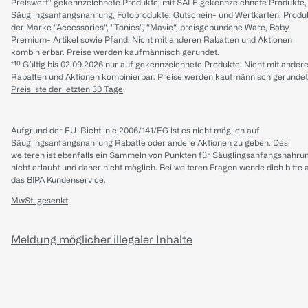
Preiswert“ gekennzeichnete Produkte, mit SALE gekennzeichnete Produkte,
Säuglingsanfangsnahrung, Fotoprodukte, Gutschein- und Wertkarten, Produ
der Marke “Accessories“, “Tonies“, “Mavie“, preisgebundene Ware, Baby
Premium- Artikel sowie Pfand. Nicht mit anderen Rabatten und Aktionen
kombinierbar. Preise werden kaufmännisch gerundet.
*¹⁰ Gültig bis 02.09.2026 nur auf gekennzeichnete Produkte. Nicht mit ander
Rabatten und Aktionen kombinierbar. Preise werden kaufmännisch gerundet
Preisliste der letzten 30 Tage
Aufgrund der EU-Richtlinie 2006/141/EG ist es nicht möglich auf
Säuglingsanfangsnahrung Rabatte oder andere Aktionen zu geben. Des
weiteren ist ebenfalls ein Sammeln von Punkten für Säuglingsanfangsnahru
nicht erlaubt und daher nicht möglich.
Bei weiteren Fragen wende dich bitte 
das
BIPA Kundenservice
.
MwSt. gesenkt
Meldung möglicher illegaler Inhalte