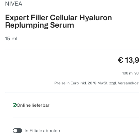
NIVEA
Expert Filler Cellular Hyaluron
Replumping Serum
15 ml
Preis:
€ 13,
100 ml 93
Preise in Euro inkl. 20 % MwSt. zzgl. Versandkos
Online lieferbar
In Filiale abholen