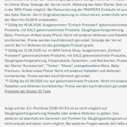
im Online Shop. Solange der Vorrat reicht. Abholung des tiptoi Starter Sets n
in der BIPA Filiale möglich. Bei Retournierung der PAMPERS Einkäufe ist au
das tiptoi Starter-Set in Originalverpackung zu retournieren, andernfalls wir
der Wert iHv 54.99 € einbehalten.
*⁴ Gültig bis 19.08.2026. Ausgenommen "Einfach Preiswert" gekennzeichnete
Produkte, mit SALE gekennzeichnete Produkte, Säuglingsanfangsnahrung,
Baby-Premium-Artikel sowie Pfand. Nicht mit anderen Aktionen und Rabatt
kombinierbar. Preise werden kaufmännisch gerundet. Solange der Vorrat
reicht. Bei 1+1 Aktionen ist das günstigste Produkt gratis.
*⁸ Gültig bis 12.08.2026 nur im BIPA Online Shop. Ausgenommen „Einfach
Preiswert“ gekennzeichnete Produkte, mit SALE gekennzeichnete Produkte,
Säuglingsanfangsnahrung, Fotoprodukte, Gutschein- und Wertkarten, Produ
der Marke “Accessories“, “Tonies“, “Mavie“, preisgebundene Ware, Baby
Premium- Artikel sowie Pfand. Nicht mit anderen Rabatten und Aktionen
kombinierbar. Preise werden kaufmännisch gerundet.
*¹⁰ Gültig bis 02.09.2026 nur auf gekennzeichnete Produkte. Nicht mit ander
Rabatten und Aktionen kombinierbar. Preise werden kaufmännisch gerundet
Preisliste der letzten 30 Tage
Aufgrund der EU-Richtlinie 2006/141/EG ist es nicht möglich auf
Säuglingsanfangsnahrung Rabatte oder andere Aktionen zu geben. Des
weiteren ist ebenfalls ein Sammeln von Punkten für Säuglingsanfangsnahru
nicht erlaubt und daher nicht möglich.
Bei weiteren Fragen wende dich bitte 