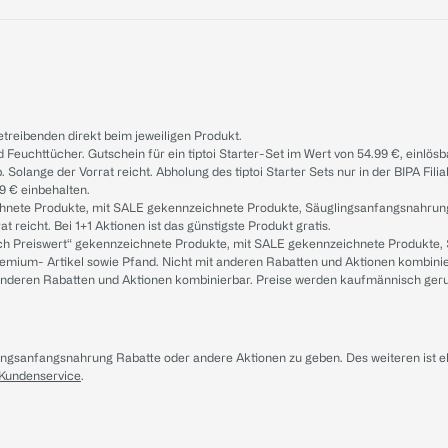
treibenden direkt beim jeweiligen Produkt.
d Feuchttücher. Gutschein für ein tiptoi Starter-Set im Wert von 54.99 €, einlö
. Solange der Vorrat reicht. Abholung des tiptoi Starter Sets nur in der BIPA Fil
9 € einbehalten.
ichnete Produkte, mit SALE gekennzeichnete Produkte, Säuglingsanfangsnahrun
reicht. Bei 1+1 Aktionen ist das günstigste Produkt gratis.
ach Preiswert“ gekennzeichnete Produkte, mit SALE gekennzeichnete Produkte,
remium- Artikel sowie Pfand. Nicht mit anderen Rabatten und Aktionen kombini
t anderen Rabatten und Aktionen kombinierbar. Preise werden kaufmännisch ger
lingsanfangsnahrung Rabatte oder andere Aktionen zu geben. Des weiteren ist 
 Kundenservice
.