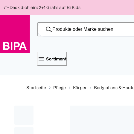
Weiter
Für
Für
Für
👉 Deck dich ein: 2+1 Gratis auf Bi Kids
zum
300 Ös
500 Ös
150 Ös
Inhalt
-20%
-10%
-15%
Sortiment
Startseite
Pflege
Körper
Bodylotions & Haut