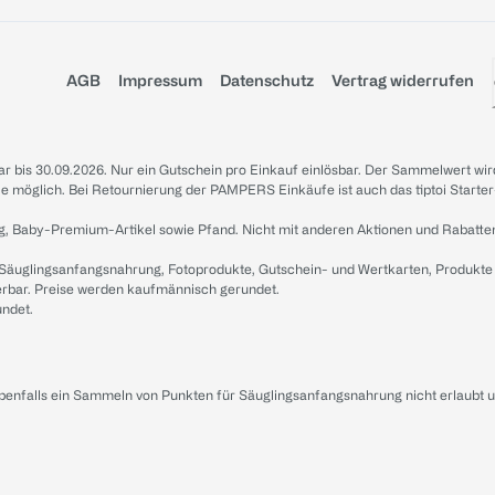
AGB
Impressum
Datenschutz
Vertrag widerrufen
sbar bis 30.09.2026. Nur ein Gutschein pro Einkauf einlösbar. Der Sammelwert wir
iale möglich. Bei Retournierung der PAMPERS Einkäufe ist auch das tiptoi Starter
g, Baby-Premium-Artikel sowie Pfand. Nicht mit anderen Aktionen und Rabatte
 Säuglingsanfangsnahrung, Fotoprodukte, Gutschein- und Wertkarten, Produkte
erbar. Preise werden kaufmännisch gerundet.
undet.
ebenfalls ein Sammeln von Punkten für Säuglingsanfangsnahrung nicht erlaubt 