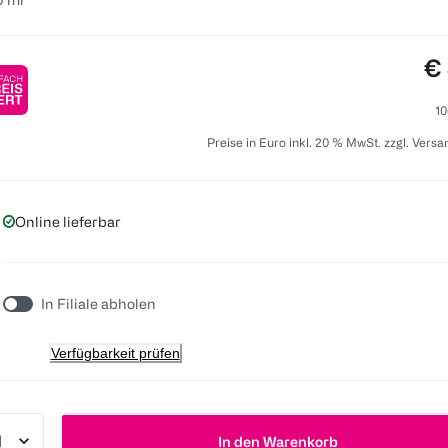
Pr
€ 
10
Preise in Euro inkl. 20 % MwSt. zzgl. Vers
Online lieferbar
In Filiale abholen
Verfügbarkeit prüfen
In den Warenkorb