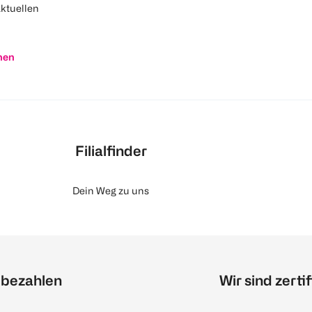
aktuellen
nen
Filialfinder
Dein Weg zu uns
 bezahlen
Wir sind zertif