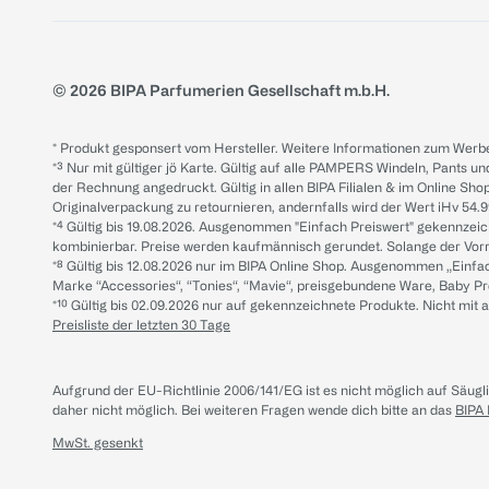
© 2026 BIPA Parfumerien Gesellschaft m.b.H.
* Produkt gesponsert vom Hersteller. Weitere Informationen zum Werbe
*³ Nur mit gültiger jö Karte. Gültig auf alle PAMPERS Windeln, Pants un
der Rechnung angedruckt. Gültig in allen BIPA Filialen & im Online Shop
Originalverpackung zu retournieren, andernfalls wird der Wert iHv 54.9
*⁴ Gültig bis 19.08.2026. Ausgenommen "Einfach Preiswert" gekennze
kombinierbar. Preise werden kaufmännisch gerundet. Solange der Vorrat 
*⁸ Gültig bis 12.08.2026 nur im BIPA Online Shop. Ausgenommen „Einf
Marke “Accessories“, “Tonies“, “Mavie“, preisgebundene Ware, Baby P
*¹⁰ Gültig bis 02.09.2026 nur auf gekennzeichnete Produkte. Nicht mi
Preisliste der letzten 30 Tage
Aufgrund der EU-Richtlinie 2006/141/EG ist es nicht möglich auf Säug
daher nicht möglich.
Bei weiteren Fragen wende dich bitte an das
BIPA
MwSt. gesenkt