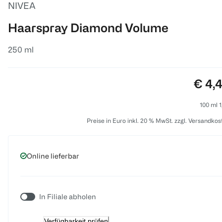
NIVEA
Haarspray Diamond Volume
250 ml
Preis
€ 4,
100 ml 1
Preise in Euro inkl. 20 % MwSt. zzgl. Versandkos
Online lieferbar
In Filiale abholen
Verfügbarkeit prüfen