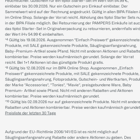
Feuchttücher. Gutschein für ein tiptoi Starter-Set im Wert von 54.99 €,
einlösbar bis 30.09.2026. Nur ein Gutschein pro Einkauf einlösbar. Der
Sammelwert wird auf der Rechnung angedruckt. Gültig in allen BIPA Filialen
im Online Shop. Solange der Vorrat reicht. Abholung des tiptoi Starter Sets n
in der BIPA Filiale möglich. Bei Retournierung der PAMPERS Einkäufe ist au
das tiptoi Starter-Set in Originalverpackung zu retournieren, andernfalls wir
der Wert iHv 54.99 € einbehalten.
*⁴ Gültig bis 19.08.2026. Ausgenommen "Einfach Preiswert" gekennzeichnete
Produkte, mit SALE gekennzeichnete Produkte, Säuglingsanfangsnahrung,
Baby-Premium-Artikel sowie Pfand. Nicht mit anderen Aktionen und Rabatt
kombinierbar. Preise werden kaufmännisch gerundet. Solange der Vorrat
reicht. Bei 1+1 Aktionen ist das günstigste Produkt gratis.
*⁸ Gültig bis 12.08.2026 nur im BIPA Online Shop. Ausgenommen „Einfach
Preiswert“ gekennzeichnete Produkte, mit SALE gekennzeichnete Produkte,
Säuglingsanfangsnahrung, Fotoprodukte, Gutschein- und Wertkarten, Produ
der Marke “Accessories“, “Tonies“, “Mavie“, preisgebundene Ware, Baby
Premium- Artikel sowie Pfand. Nicht mit anderen Rabatten und Aktionen
kombinierbar. Preise werden kaufmännisch gerundet.
*¹⁰ Gültig bis 02.09.2026 nur auf gekennzeichnete Produkte. Nicht mit ander
Rabatten und Aktionen kombinierbar. Preise werden kaufmännisch gerundet
Preisliste der letzten 30 Tage
Aufgrund der EU-Richtlinie 2006/141/EG ist es nicht möglich auf
Säuglingsanfangsnahrung Rabatte oder andere Aktionen zu geben. Des