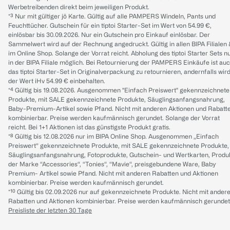
Werbetreibenden direkt beim jeweiligen Produkt.
*³ Nur mit gültiger jö Karte. Gültig auf alle PAMPERS Windeln, Pants und
Feuchttücher. Gutschein für ein tiptoi Starter-Set im Wert von 54.99 €,
einlösbar bis 30.09.2026. Nur ein Gutschein pro Einkauf einlösbar. Der
Sammelwert wird auf der Rechnung angedruckt. Gültig in allen BIPA Filialen
im Online Shop. Solange der Vorrat reicht. Abholung des tiptoi Starter Sets n
in der BIPA Filiale möglich. Bei Retournierung der PAMPERS Einkäufe ist au
das tiptoi Starter-Set in Originalverpackung zu retournieren, andernfalls wir
der Wert iHv 54.99 € einbehalten.
*⁴ Gültig bis 19.08.2026. Ausgenommen "Einfach Preiswert" gekennzeichnete
Produkte, mit SALE gekennzeichnete Produkte, Säuglingsanfangsnahrung,
Baby-Premium-Artikel sowie Pfand. Nicht mit anderen Aktionen und Rabatt
kombinierbar. Preise werden kaufmännisch gerundet. Solange der Vorrat
reicht. Bei 1+1 Aktionen ist das günstigste Produkt gratis.
*⁸ Gültig bis 12.08.2026 nur im BIPA Online Shop. Ausgenommen „Einfach
Preiswert“ gekennzeichnete Produkte, mit SALE gekennzeichnete Produkte,
Säuglingsanfangsnahrung, Fotoprodukte, Gutschein- und Wertkarten, Produ
der Marke “Accessories“, “Tonies“, “Mavie“, preisgebundene Ware, Baby
Premium- Artikel sowie Pfand. Nicht mit anderen Rabatten und Aktionen
kombinierbar. Preise werden kaufmännisch gerundet.
*¹⁰ Gültig bis 02.09.2026 nur auf gekennzeichnete Produkte. Nicht mit ander
Rabatten und Aktionen kombinierbar. Preise werden kaufmännisch gerundet
Preisliste der letzten 30 Tage