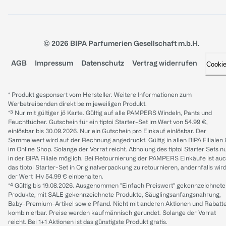
© 2026 BIPA Parfumerien Gesellschaft m.b.H.
AGB
Impressum
Datenschutz
Vertrag widerrufen
Cooki
* Produkt gesponsert vom Hersteller. Weitere Informationen zum
Werbetreibenden direkt beim jeweiligen Produkt.
*³ Nur mit gültiger jö Karte. Gültig auf alle PAMPERS Windeln, Pants und
Feuchttücher. Gutschein für ein tiptoi Starter-Set im Wert von 54.99 €,
einlösbar bis 30.09.2026. Nur ein Gutschein pro Einkauf einlösbar. Der
Sammelwert wird auf der Rechnung angedruckt. Gültig in allen BIPA Filialen
im Online Shop. Solange der Vorrat reicht. Abholung des tiptoi Starter Sets n
in der BIPA Filiale möglich. Bei Retournierung der PAMPERS Einkäufe ist au
das tiptoi Starter-Set in Originalverpackung zu retournieren, andernfalls wir
der Wert iHv 54.99 € einbehalten.
*⁴ Gültig bis 19.08.2026. Ausgenommen "Einfach Preiswert" gekennzeichnete
Produkte, mit SALE gekennzeichnete Produkte, Säuglingsanfangsnahrung,
Baby-Premium-Artikel sowie Pfand. Nicht mit anderen Aktionen und Rabatt
kombinierbar. Preise werden kaufmännisch gerundet. Solange der Vorrat
reicht. Bei 1+1 Aktionen ist das günstigste Produkt gratis.