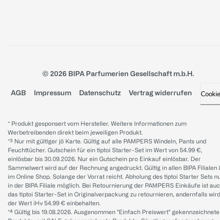
© 2026 BIPA Parfumerien Gesellschaft m.b.H.
AGB
Impressum
Datenschutz
Vertrag widerrufen
Cooki
* Produkt gesponsert vom Hersteller. Weitere Informationen zum
Werbetreibenden direkt beim jeweiligen Produkt.
*³ Nur mit gültiger jö Karte. Gültig auf alle PAMPERS Windeln, Pants und
Feuchttücher. Gutschein für ein tiptoi Starter-Set im Wert von 54.99 €,
einlösbar bis 30.09.2026. Nur ein Gutschein pro Einkauf einlösbar. Der
Sammelwert wird auf der Rechnung angedruckt. Gültig in allen BIPA Filialen
im Online Shop. Solange der Vorrat reicht. Abholung des tiptoi Starter Sets n
in der BIPA Filiale möglich. Bei Retournierung der PAMPERS Einkäufe ist au
das tiptoi Starter-Set in Originalverpackung zu retournieren, andernfalls wir
der Wert iHv 54.99 € einbehalten.
*⁴ Gültig bis 19.08.2026. Ausgenommen "Einfach Preiswert" gekennzeichnete