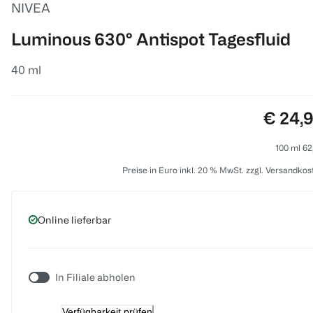
NIVEA
Luminous 630° Antispot Tagesfluid
40 ml
Preis:
€ 24,
100 ml 62
Preise in Euro inkl. 20 % MwSt. zzgl. Versandkos
Online lieferbar
In Filiale abholen
Verfügbarkeit prüfen