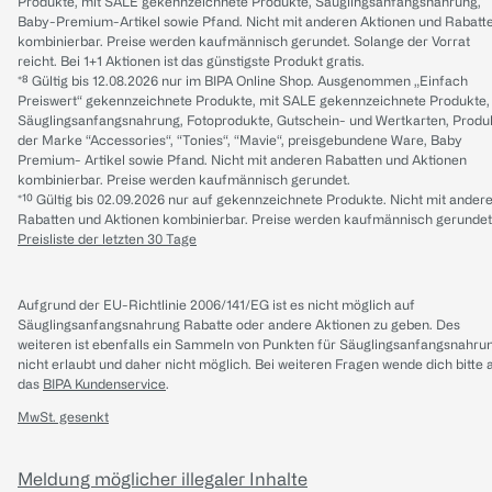
Produkte, mit SALE gekennzeichnete Produkte, Säuglingsanfangsnahrung,
Baby-Premium-Artikel sowie Pfand. Nicht mit anderen Aktionen und Rabatt
kombinierbar. Preise werden kaufmännisch gerundet. Solange der Vorrat
reicht. Bei 1+1 Aktionen ist das günstigste Produkt gratis.
*⁸ Gültig bis 12.08.2026 nur im BIPA Online Shop. Ausgenommen „Einfach
Preiswert“ gekennzeichnete Produkte, mit SALE gekennzeichnete Produkte,
Säuglingsanfangsnahrung, Fotoprodukte, Gutschein- und Wertkarten, Produ
der Marke “Accessories“, “Tonies“, “Mavie“, preisgebundene Ware, Baby
Premium- Artikel sowie Pfand. Nicht mit anderen Rabatten und Aktionen
kombinierbar. Preise werden kaufmännisch gerundet.
*¹⁰ Gültig bis 02.09.2026 nur auf gekennzeichnete Produkte. Nicht mit ander
Rabatten und Aktionen kombinierbar. Preise werden kaufmännisch gerundet
Preisliste der letzten 30 Tage
Aufgrund der EU-Richtlinie 2006/141/EG ist es nicht möglich auf
Säuglingsanfangsnahrung Rabatte oder andere Aktionen zu geben. Des
weiteren ist ebenfalls ein Sammeln von Punkten für Säuglingsanfangsnahru
nicht erlaubt und daher nicht möglich.
Bei weiteren Fragen wende dich bitte 
das
BIPA Kundenservice
.
MwSt. gesenkt
Meldung möglicher illegaler Inhalte