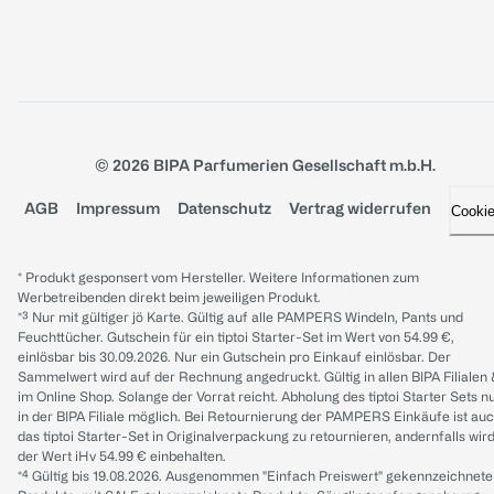
© 2026 BIPA Parfumerien Gesellschaft m.b.H.
AGB
Impressum
Datenschutz
Vertrag widerrufen
Cooki
* Produkt gesponsert vom Hersteller. Weitere Informationen zum
Werbetreibenden direkt beim jeweiligen Produkt.
*³ Nur mit gültiger jö Karte. Gültig auf alle PAMPERS Windeln, Pants und
Feuchttücher. Gutschein für ein tiptoi Starter-Set im Wert von 54.99 €,
einlösbar bis 30.09.2026. Nur ein Gutschein pro Einkauf einlösbar. Der
Sammelwert wird auf der Rechnung angedruckt. Gültig in allen BIPA Filialen
im Online Shop. Solange der Vorrat reicht. Abholung des tiptoi Starter Sets n
in der BIPA Filiale möglich. Bei Retournierung der PAMPERS Einkäufe ist au
das tiptoi Starter-Set in Originalverpackung zu retournieren, andernfalls wir
der Wert iHv 54.99 € einbehalten.
*⁴ Gültig bis 19.08.2026. Ausgenommen "Einfach Preiswert" gekennzeichnete