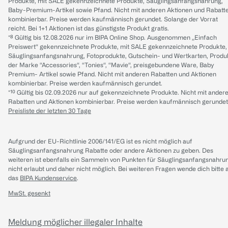
Produkte, mit SALE gekennzeichnete Produkte, Säuglingsanfangsnahrung,
Baby-Premium-Artikel sowie Pfand. Nicht mit anderen Aktionen und Rabatt
kombinierbar. Preise werden kaufmännisch gerundet. Solange der Vorrat
reicht. Bei 1+1 Aktionen ist das günstigste Produkt gratis.
*⁸ Gültig bis 12.08.2026 nur im BIPA Online Shop. Ausgenommen „Einfach
Preiswert“ gekennzeichnete Produkte, mit SALE gekennzeichnete Produkte,
Säuglingsanfangsnahrung, Fotoprodukte, Gutschein- und Wertkarten, Produ
der Marke “Accessories“, “Tonies“, “Mavie“, preisgebundene Ware, Baby
Premium- Artikel sowie Pfand. Nicht mit anderen Rabatten und Aktionen
kombinierbar. Preise werden kaufmännisch gerundet.
*¹⁰ Gültig bis 02.09.2026 nur auf gekennzeichnete Produkte. Nicht mit ander
Rabatten und Aktionen kombinierbar. Preise werden kaufmännisch gerundet
Preisliste der letzten 30 Tage
Aufgrund der EU-Richtlinie 2006/141/EG ist es nicht möglich auf
Säuglingsanfangsnahrung Rabatte oder andere Aktionen zu geben. Des
weiteren ist ebenfalls ein Sammeln von Punkten für Säuglingsanfangsnahru
nicht erlaubt und daher nicht möglich.
Bei weiteren Fragen wende dich bitte 
das
BIPA Kundenservice
.
MwSt. gesenkt
Meldung möglicher illegaler Inhalte