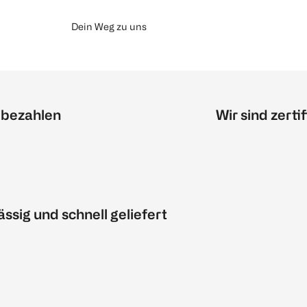
Dein Weg zu uns
 bezahlen
Wir sind zertif
ässig und schnell geliefert