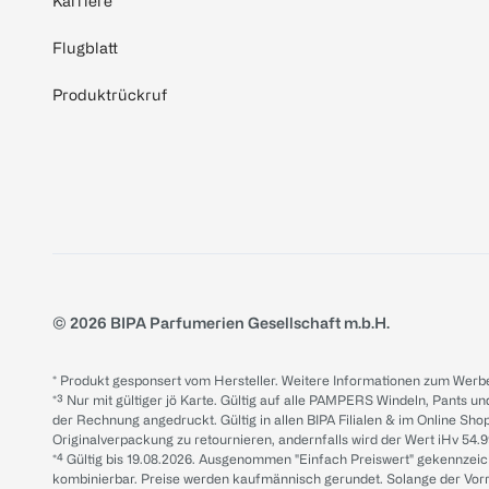
Karriere
Flugblatt
Produktrückruf
© 2026 BIPA Parfumerien Gesellschaft m.b.H.
* Produkt gesponsert vom Hersteller. Weitere Informationen zum Werbe
*³ Nur mit gültiger jö Karte. Gültig auf alle PAMPERS Windeln, Pants un
der Rechnung angedruckt. Gültig in allen BIPA Filialen & im Online Shop
Originalverpackung zu retournieren, andernfalls wird der Wert iHv 54.9
*⁴ Gültig bis 19.08.2026. Ausgenommen "Einfach Preiswert" gekennze
kombinierbar. Preise werden kaufmännisch gerundet. Solange der Vorrat 