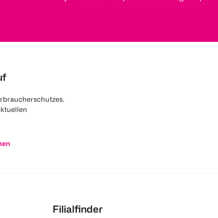
uf
rbraucherschutzes.
aktuellen
nen
Filialfinder