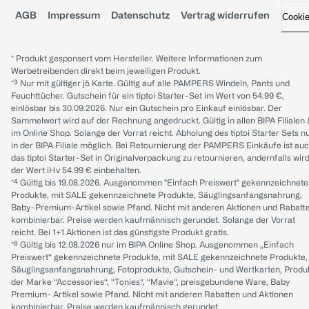
AGB
Impressum
Datenschutz
Vertrag widerrufen
Cooki
* Produkt gesponsert vom Hersteller. Weitere Informationen zum
Werbetreibenden direkt beim jeweiligen Produkt.
*³ Nur mit gültiger jö Karte. Gültig auf alle PAMPERS Windeln, Pants und
Feuchttücher. Gutschein für ein tiptoi Starter-Set im Wert von 54.99 €,
einlösbar bis 30.09.2026. Nur ein Gutschein pro Einkauf einlösbar. Der
Sammelwert wird auf der Rechnung angedruckt. Gültig in allen BIPA Filialen
im Online Shop. Solange der Vorrat reicht. Abholung des tiptoi Starter Sets n
in der BIPA Filiale möglich. Bei Retournierung der PAMPERS Einkäufe ist au
das tiptoi Starter-Set in Originalverpackung zu retournieren, andernfalls wir
der Wert iHv 54.99 € einbehalten.
*⁴ Gültig bis 19.08.2026. Ausgenommen "Einfach Preiswert" gekennzeichnete
Produkte, mit SALE gekennzeichnete Produkte, Säuglingsanfangsnahrung,
Baby-Premium-Artikel sowie Pfand. Nicht mit anderen Aktionen und Rabatt
kombinierbar. Preise werden kaufmännisch gerundet. Solange der Vorrat
reicht. Bei 1+1 Aktionen ist das günstigste Produkt gratis.
*⁸ Gültig bis 12.08.2026 nur im BIPA Online Shop. Ausgenommen „Einfach
Preiswert“ gekennzeichnete Produkte, mit SALE gekennzeichnete Produkte,
Säuglingsanfangsnahrung, Fotoprodukte, Gutschein- und Wertkarten, Produ
der Marke “Accessories“, “Tonies“, “Mavie“, preisgebundene Ware, Baby
Premium- Artikel sowie Pfand. Nicht mit anderen Rabatten und Aktionen
kombinierbar. Preise werden kaufmännisch gerundet.