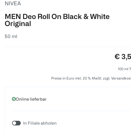
NIVEA
MEN Deo Roll On Black & White
Original
50 ml
Preis
€ 3,
100 ml 7
Preise in Euro inkl. 20 % MwSt. zzgl. Versandkos
Online lieferbar
In Filiale abholen