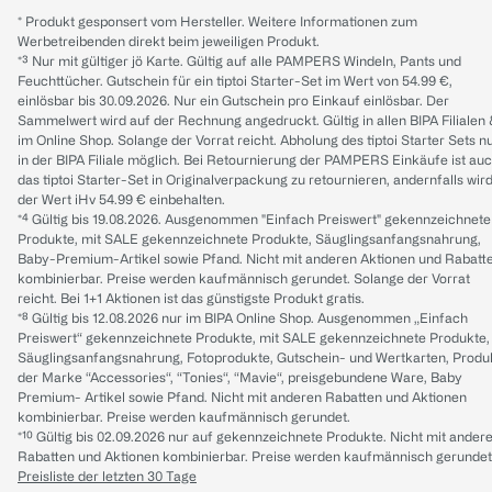
* Produkt gesponsert vom Hersteller. Weitere Informationen zum
Werbetreibenden direkt beim jeweiligen Produkt.
*³ Nur mit gültiger jö Karte. Gültig auf alle PAMPERS Windeln, Pants und
Feuchttücher. Gutschein für ein tiptoi Starter-Set im Wert von 54.99 €,
einlösbar bis 30.09.2026. Nur ein Gutschein pro Einkauf einlösbar. Der
Sammelwert wird auf der Rechnung angedruckt. Gültig in allen BIPA Filialen
im Online Shop. Solange der Vorrat reicht. Abholung des tiptoi Starter Sets n
in der BIPA Filiale möglich. Bei Retournierung der PAMPERS Einkäufe ist au
das tiptoi Starter-Set in Originalverpackung zu retournieren, andernfalls wir
der Wert iHv 54.99 € einbehalten.
*⁴ Gültig bis 19.08.2026. Ausgenommen "Einfach Preiswert" gekennzeichnete
Produkte, mit SALE gekennzeichnete Produkte, Säuglingsanfangsnahrung,
Baby-Premium-Artikel sowie Pfand. Nicht mit anderen Aktionen und Rabatt
kombinierbar. Preise werden kaufmännisch gerundet. Solange der Vorrat
reicht. Bei 1+1 Aktionen ist das günstigste Produkt gratis.
*⁸ Gültig bis 12.08.2026 nur im BIPA Online Shop. Ausgenommen „Einfach
Preiswert“ gekennzeichnete Produkte, mit SALE gekennzeichnete Produkte,
Säuglingsanfangsnahrung, Fotoprodukte, Gutschein- und Wertkarten, Produ
der Marke “Accessories“, “Tonies“, “Mavie“, preisgebundene Ware, Baby
Premium- Artikel sowie Pfand. Nicht mit anderen Rabatten und Aktionen
kombinierbar. Preise werden kaufmännisch gerundet.
*¹⁰ Gültig bis 02.09.2026 nur auf gekennzeichnete Produkte. Nicht mit ander
Rabatten und Aktionen kombinierbar. Preise werden kaufmännisch gerundet
Preisliste der letzten 30 Tage