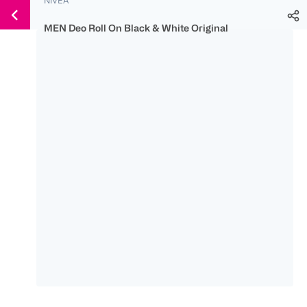
Weiter
Für
Für
Für
zum
300 Ös
500 Ös
150 Ös
MEN Deo Roll On Black & White Original
Inhalt
-20%
-10%
-15%