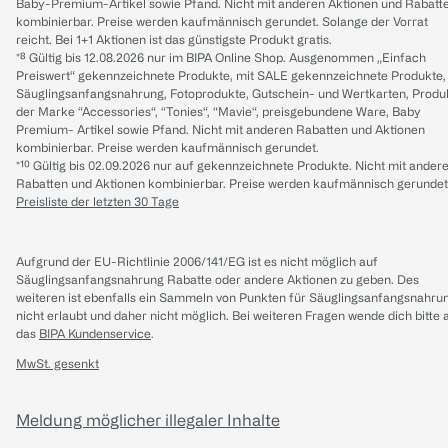
Baby-Premium-Artikel sowie Pfand. Nicht mit anderen Aktionen und Rabatt
kombinierbar. Preise werden kaufmännisch gerundet. Solange der Vorrat
reicht. Bei 1+1 Aktionen ist das günstigste Produkt gratis.
*⁸ Gültig bis 12.08.2026 nur im BIPA Online Shop. Ausgenommen „Einfach
Preiswert“ gekennzeichnete Produkte, mit SALE gekennzeichnete Produkte,
Säuglingsanfangsnahrung, Fotoprodukte, Gutschein- und Wertkarten, Produ
der Marke “Accessories“, “Tonies“, “Mavie“, preisgebundene Ware, Baby
Premium- Artikel sowie Pfand. Nicht mit anderen Rabatten und Aktionen
kombinierbar. Preise werden kaufmännisch gerundet.
*¹⁰ Gültig bis 02.09.2026 nur auf gekennzeichnete Produkte. Nicht mit ander
Rabatten und Aktionen kombinierbar. Preise werden kaufmännisch gerundet
Preisliste der letzten 30 Tage
Aufgrund der EU-Richtlinie 2006/141/EG ist es nicht möglich auf
Säuglingsanfangsnahrung Rabatte oder andere Aktionen zu geben. Des
weiteren ist ebenfalls ein Sammeln von Punkten für Säuglingsanfangsnahru
nicht erlaubt und daher nicht möglich.
Bei weiteren Fragen wende dich bitte 
das
BIPA Kundenservice
.
MwSt. gesenkt
Meldung möglicher illegaler Inhalte