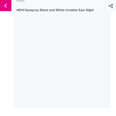
NIVEA
Weiter
Für
Für
Für
zum
MEN Deospray Black and White Invisible Epic Night
300 Ös
500 Ös
150 Ös
Inhalt
-20%
-10%
-15%