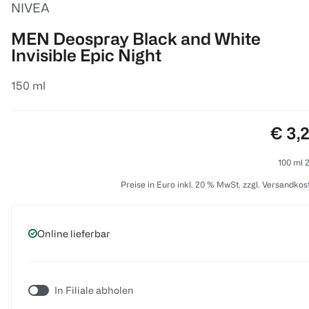
NIVEA
MEN Deospray Black and White
Invisible Epic Night
150 ml
Preis
€ 3,
100 ml 2
Preise in Euro inkl. 20 % MwSt. zzgl. Versandkos
Online lieferbar
In Filiale abholen