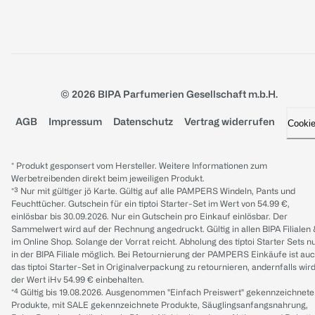
© 2026 BIPA Parfumerien Gesellschaft m.b.H.
AGB
Impressum
Datenschutz
Vertrag widerrufen
Cooki
* Produkt gesponsert vom Hersteller. Weitere Informationen zum
Werbetreibenden direkt beim jeweiligen Produkt.
*³ Nur mit gültiger jö Karte. Gültig auf alle PAMPERS Windeln, Pants und
Feuchttücher. Gutschein für ein tiptoi Starter-Set im Wert von 54.99 €,
einlösbar bis 30.09.2026. Nur ein Gutschein pro Einkauf einlösbar. Der
Sammelwert wird auf der Rechnung angedruckt. Gültig in allen BIPA Filialen
im Online Shop. Solange der Vorrat reicht. Abholung des tiptoi Starter Sets n
in der BIPA Filiale möglich. Bei Retournierung der PAMPERS Einkäufe ist au
das tiptoi Starter-Set in Originalverpackung zu retournieren, andernfalls wir
der Wert iHv 54.99 € einbehalten.
*⁴ Gültig bis 19.08.2026. Ausgenommen "Einfach Preiswert" gekennzeichnete
Produkte, mit SALE gekennzeichnete Produkte, Säuglingsanfangsnahrung,