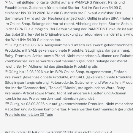
*³ Nur mit gültiger jö Karte. Gültig auf alle PAMPERS Windeln, Pants und
Feuchttücher. Gutschein für ein tiptoi Starter-Set im Wert von 54.99 €,
einlösbar bis 30.09.2026. Nur ein Gutschein pro Einkauf einlösbar. Der
Sammelwert wird auf der Rechnung angedruckt. Gültig in allen BIPA Filialen
im Online Shop. Solange der Vorrat reicht. Abholung des tiptoi Starter Sets n
in der BIPA Filiale möglich. Bei Retournierung der PAMPERS Einkäufe ist au
das tiptoi Starter-Set in Originalverpackung zu retournieren, andernfalls wir
der Wert iHv 54.99 € einbehalten.
*⁴ Gültig bis 19.08.2026. Ausgenommen "Einfach Preiswert" gekennzeichnete
Produkte, mit SALE gekennzeichnete Produkte, Säuglingsanfangsnahrung,
Baby-Premium-Artikel sowie Pfand. Nicht mit anderen Aktionen und Rabatt
kombinierbar. Preise werden kaufmännisch gerundet. Solange der Vorrat
reicht. Bei 1+1 Aktionen ist das günstigste Produkt gratis.
*⁸ Gültig bis 12.08.2026 nur im BIPA Online Shop. Ausgenommen „Einfach
Preiswert“ gekennzeichnete Produkte, mit SALE gekennzeichnete Produkte,
Säuglingsanfangsnahrung, Fotoprodukte, Gutschein- und Wertkarten, Produ
der Marke “Accessories“, “Tonies“, “Mavie“, preisgebundene Ware, Baby
Premium- Artikel sowie Pfand. Nicht mit anderen Rabatten und Aktionen
kombinierbar. Preise werden kaufmännisch gerundet.
*¹⁰ Gültig bis 02.09.2026 nur auf gekennzeichnete Produkte. Nicht mit ander
Rabatten und Aktionen kombinierbar. Preise werden kaufmännisch gerundet
Preisliste der letzten 30 Tage
Aufgrund der EU-Richtlinie 2006/141/EG ist es nicht möglich auf