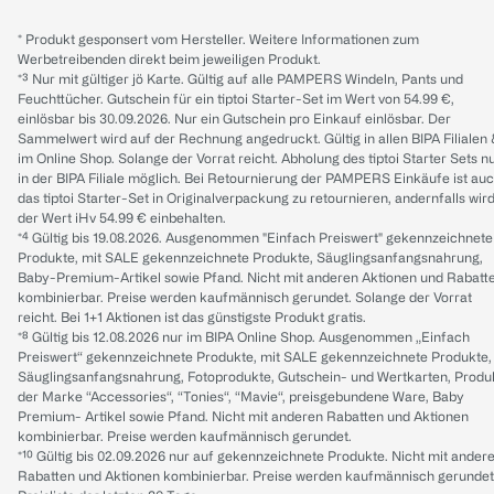
* Produkt gesponsert vom Hersteller. Weitere Informationen zum
Werbetreibenden direkt beim jeweiligen Produkt.
*³ Nur mit gültiger jö Karte. Gültig auf alle PAMPERS Windeln, Pants und
Feuchttücher. Gutschein für ein tiptoi Starter-Set im Wert von 54.99 €,
einlösbar bis 30.09.2026. Nur ein Gutschein pro Einkauf einlösbar. Der
Sammelwert wird auf der Rechnung angedruckt. Gültig in allen BIPA Filialen
im Online Shop. Solange der Vorrat reicht. Abholung des tiptoi Starter Sets n
in der BIPA Filiale möglich. Bei Retournierung der PAMPERS Einkäufe ist au
das tiptoi Starter-Set in Originalverpackung zu retournieren, andernfalls wir
der Wert iHv 54.99 € einbehalten.
*⁴ Gültig bis 19.08.2026. Ausgenommen "Einfach Preiswert" gekennzeichnete
Produkte, mit SALE gekennzeichnete Produkte, Säuglingsanfangsnahrung,
Baby-Premium-Artikel sowie Pfand. Nicht mit anderen Aktionen und Rabatt
kombinierbar. Preise werden kaufmännisch gerundet. Solange der Vorrat
reicht. Bei 1+1 Aktionen ist das günstigste Produkt gratis.
*⁸ Gültig bis 12.08.2026 nur im BIPA Online Shop. Ausgenommen „Einfach
Preiswert“ gekennzeichnete Produkte, mit SALE gekennzeichnete Produkte,
Säuglingsanfangsnahrung, Fotoprodukte, Gutschein- und Wertkarten, Produ
der Marke “Accessories“, “Tonies“, “Mavie“, preisgebundene Ware, Baby
Premium- Artikel sowie Pfand. Nicht mit anderen Rabatten und Aktionen
kombinierbar. Preise werden kaufmännisch gerundet.
*¹⁰ Gültig bis 02.09.2026 nur auf gekennzeichnete Produkte. Nicht mit ander
Rabatten und Aktionen kombinierbar. Preise werden kaufmännisch gerundet