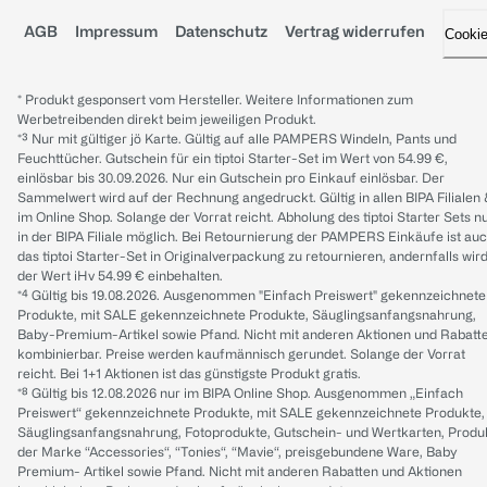
AGB
Impressum
Datenschutz
Vertrag widerrufen
Cooki
* Produkt gesponsert vom Hersteller. Weitere Informationen zum
Werbetreibenden direkt beim jeweiligen Produkt.
*³ Nur mit gültiger jö Karte. Gültig auf alle PAMPERS Windeln, Pants und
Feuchttücher. Gutschein für ein tiptoi Starter-Set im Wert von 54.99 €,
einlösbar bis 30.09.2026. Nur ein Gutschein pro Einkauf einlösbar. Der
Sammelwert wird auf der Rechnung angedruckt. Gültig in allen BIPA Filialen
im Online Shop. Solange der Vorrat reicht. Abholung des tiptoi Starter Sets n
in der BIPA Filiale möglich. Bei Retournierung der PAMPERS Einkäufe ist au
das tiptoi Starter-Set in Originalverpackung zu retournieren, andernfalls wir
der Wert iHv 54.99 € einbehalten.
*⁴ Gültig bis 19.08.2026. Ausgenommen "Einfach Preiswert" gekennzeichnete
Produkte, mit SALE gekennzeichnete Produkte, Säuglingsanfangsnahrung,
Baby-Premium-Artikel sowie Pfand. Nicht mit anderen Aktionen und Rabatt
kombinierbar. Preise werden kaufmännisch gerundet. Solange der Vorrat
reicht. Bei 1+1 Aktionen ist das günstigste Produkt gratis.
*⁸ Gültig bis 12.08.2026 nur im BIPA Online Shop. Ausgenommen „Einfach
Preiswert“ gekennzeichnete Produkte, mit SALE gekennzeichnete Produkte,
Säuglingsanfangsnahrung, Fotoprodukte, Gutschein- und Wertkarten, Produ
der Marke “Accessories“, “Tonies“, “Mavie“, preisgebundene Ware, Baby
Premium- Artikel sowie Pfand. Nicht mit anderen Rabatten und Aktionen