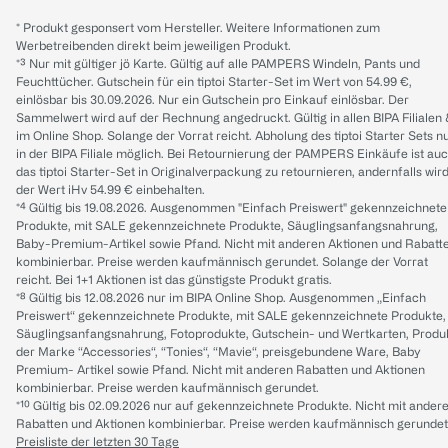
* Produkt gesponsert vom Hersteller. Weitere Informationen zum
Werbetreibenden direkt beim jeweiligen Produkt.
*³ Nur mit gültiger jö Karte. Gültig auf alle PAMPERS Windeln, Pants und
Feuchttücher. Gutschein für ein tiptoi Starter-Set im Wert von 54.99 €,
einlösbar bis 30.09.2026. Nur ein Gutschein pro Einkauf einlösbar. Der
Sammelwert wird auf der Rechnung angedruckt. Gültig in allen BIPA Filialen
im Online Shop. Solange der Vorrat reicht. Abholung des tiptoi Starter Sets n
in der BIPA Filiale möglich. Bei Retournierung der PAMPERS Einkäufe ist au
das tiptoi Starter-Set in Originalverpackung zu retournieren, andernfalls wir
der Wert iHv 54.99 € einbehalten.
*⁴ Gültig bis 19.08.2026. Ausgenommen "Einfach Preiswert" gekennzeichnete
Produkte, mit SALE gekennzeichnete Produkte, Säuglingsanfangsnahrung,
Baby-Premium-Artikel sowie Pfand. Nicht mit anderen Aktionen und Rabatt
kombinierbar. Preise werden kaufmännisch gerundet. Solange der Vorrat
reicht. Bei 1+1 Aktionen ist das günstigste Produkt gratis.
*⁸ Gültig bis 12.08.2026 nur im BIPA Online Shop. Ausgenommen „Einfach
Preiswert“ gekennzeichnete Produkte, mit SALE gekennzeichnete Produkte,
Säuglingsanfangsnahrung, Fotoprodukte, Gutschein- und Wertkarten, Produ
der Marke “Accessories“, “Tonies“, “Mavie“, preisgebundene Ware, Baby
Premium- Artikel sowie Pfand. Nicht mit anderen Rabatten und Aktionen
kombinierbar. Preise werden kaufmännisch gerundet.
*¹⁰ Gültig bis 02.09.2026 nur auf gekennzeichnete Produkte. Nicht mit ander
Rabatten und Aktionen kombinierbar. Preise werden kaufmännisch gerundet
Preisliste der letzten 30 Tage