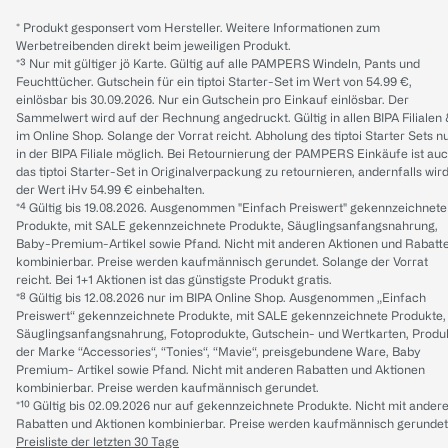
* Produkt gesponsert vom Hersteller. Weitere Informationen zum
Werbetreibenden direkt beim jeweiligen Produkt.
*³ Nur mit gültiger jö Karte. Gültig auf alle PAMPERS Windeln, Pants und
Feuchttücher. Gutschein für ein tiptoi Starter-Set im Wert von 54.99 €,
einlösbar bis 30.09.2026. Nur ein Gutschein pro Einkauf einlösbar. Der
Sammelwert wird auf der Rechnung angedruckt. Gültig in allen BIPA Filialen
im Online Shop. Solange der Vorrat reicht. Abholung des tiptoi Starter Sets n
in der BIPA Filiale möglich. Bei Retournierung der PAMPERS Einkäufe ist au
das tiptoi Starter-Set in Originalverpackung zu retournieren, andernfalls wir
der Wert iHv 54.99 € einbehalten.
*⁴ Gültig bis 19.08.2026. Ausgenommen "Einfach Preiswert" gekennzeichnete
Produkte, mit SALE gekennzeichnete Produkte, Säuglingsanfangsnahrung,
Baby-Premium-Artikel sowie Pfand. Nicht mit anderen Aktionen und Rabatt
kombinierbar. Preise werden kaufmännisch gerundet. Solange der Vorrat
reicht. Bei 1+1 Aktionen ist das günstigste Produkt gratis.
*⁸ Gültig bis 12.08.2026 nur im BIPA Online Shop. Ausgenommen „Einfach
Preiswert“ gekennzeichnete Produkte, mit SALE gekennzeichnete Produkte,
Säuglingsanfangsnahrung, Fotoprodukte, Gutschein- und Wertkarten, Produ
der Marke “Accessories“, “Tonies“, “Mavie“, preisgebundene Ware, Baby
Premium- Artikel sowie Pfand. Nicht mit anderen Rabatten und Aktionen
kombinierbar. Preise werden kaufmännisch gerundet.
*¹⁰ Gültig bis 02.09.2026 nur auf gekennzeichnete Produkte. Nicht mit ander
Rabatten und Aktionen kombinierbar. Preise werden kaufmännisch gerundet
Preisliste der letzten 30 Tage