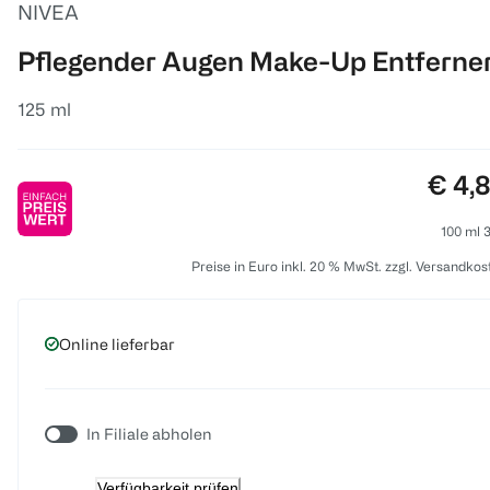
NIVEA
Pflegender Augen Make-Up Entferne
125 ml
Preis
€ 4,
100 ml 3
Preise in Euro inkl. 20 % MwSt. zzgl. Versandkos
Online lieferbar
In Filiale abholen
Verfügbarkeit prüfen