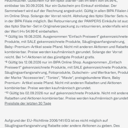
Feuchttücher. Gutschein für ein tiptoi Starter-Set im Wert von 54.99 €,
einlösbar bis 30.09.2026. Nur ein Gutschein pro Einkauf einlösbar. Der
Sammelwert wird auf der Rechnung angedruckt. Gültig in allen BIPA Filialen
im Online Shop. Solange der Vorrat reicht. Abholung des tiptoi Starter Sets n
in der BIPA Filiale möglich. Bei Retournierung der PAMPERS Einkäufe ist au
das tiptoi Starter-Set in Originalverpackung zu retournieren, andernfalls wir
der Wert iHv 54.99 € einbehalten.
*⁴ Gültig bis 19.08.2026. Ausgenommen "Einfach Preiswert" gekennzeichnete
Produkte, mit SALE gekennzeichnete Produkte, Säuglingsanfangsnahrung,
Baby-Premium-Artikel sowie Pfand. Nicht mit anderen Aktionen und Rabatt
kombinierbar. Preise werden kaufmännisch gerundet. Solange der Vorrat
reicht. Bei 1+1 Aktionen ist das günstigste Produkt gratis.
*⁸ Gültig bis 12.08.2026 nur im BIPA Online Shop. Ausgenommen „Einfach
Preiswert“ gekennzeichnete Produkte, mit SALE gekennzeichnete Produkte,
Säuglingsanfangsnahrung, Fotoprodukte, Gutschein- und Wertkarten, Produ
der Marke “Accessories“, “Tonies“, “Mavie“, preisgebundene Ware, Baby
Premium- Artikel sowie Pfand. Nicht mit anderen Rabatten und Aktionen
kombinierbar. Preise werden kaufmännisch gerundet.
*¹⁰ Gültig bis 02.09.2026 nur auf gekennzeichnete Produkte. Nicht mit ander
Rabatten und Aktionen kombinierbar. Preise werden kaufmännisch gerundet
Preisliste der letzten 30 Tage
Aufgrund der EU-Richtlinie 2006/141/EG ist es nicht möglich auf
Säuglingsanfangsnahrung Rabatte oder andere Aktionen zu geben. Des